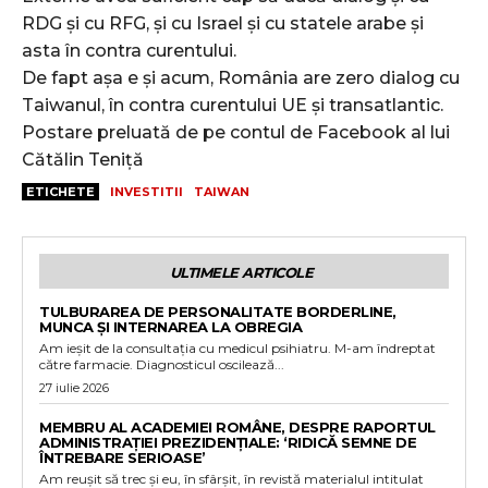
RDG și cu RFG, și cu Israel și cu statele arabe și
asta în contra curentului.
De fapt așa e și acum, România are zero dialog cu
Taiwanul, în contra curentului UE și transatlantic.
Postare preluată de pe contul de Facebook al lui
Cătălin Teniță
ETICHETE
INVESTITII
TAIWAN
ULTIMELE ARTICOLE
TULBURAREA DE PERSONALITATE BORDERLINE,
MUNCA ȘI INTERNAREA LA OBREGIA
Am ieșit de la consultația cu medicul psihiatru. M-am îndreptat
către farmacie. Diagnosticul oscilează...
27 iulie 2026
MEMBRU AL ACADEMIEI ROMÂNE, DESPRE RAPORTUL
ADMINISTRAȚIEI PREZIDENȚIALE: ‘RIDICĂ SEMNE DE
ÎNTREBARE SERIOASE’
Am reușit să trec și eu, în sfârșit, în revistă materialul intitulat