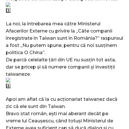
La noi, la întrebarea mea către Ministerul
Afacerilor Externe cu privire la „Câte companii
înregistrate în Taiwan sunt în România?” raspunsul
a fost „Nu putem spune, pentru că noi susținem
politica O China”.
De parcă celelalte țări din UE nu susțin tot asta,
dar se pricep și să numere companii și investiții
taiwaneze.
Apoi am aflat că la cu acționariat taiwanez dacă
zic că ele sunt din Taiwan.
Bravo stat român, ești mai aberant decât pe
vreme lui Ceaușescu, când totuși Ministerul de
Externe avea suficient cap să ducă dialog și cu