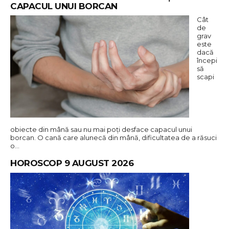
CAPACUL UNUI BORCAN
Cât
de
grav
este
dacă
începi
să
scapi
obiecte din mână sau nu mai poți desface capacul unui
borcan. O cană care alunecă din mână, dificultatea de a răsuci
o…
HOROSCOP 9 AUGUST 2026