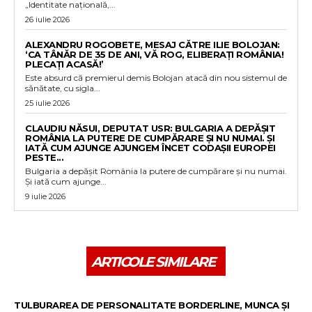
„Identitate națională,...
26 iulie 2026
ALEXANDRU ROGOBETE, MESAJ CĂTRE ILIE BOLOJAN:
‘CA TÂNĂR DE 35 DE ANI, VĂ ROG, ELIBERAȚI ROMÂNIA!
PLECAȚI ACASĂ!’
Este absurd că premierul demis Bolojan atacă din nou sistemul de
sănătate, cu sigla...
25 iulie 2026
CLAUDIU NĂSUI, DEPUTAT USR: BULGARIA A DEPĂȘIT
ROMÂNIA LA PUTERE DE CUMPĂRARE ȘI NU NUMAI. ȘI
IATĂ CUM AJUNGE AJUNGEM ÎNCET CODAȘII EUROPEI
PESTE...
Bulgaria a depășit România la putere de cumpărare și nu numai.
Și iată cum ajunge...
9 iulie 2026
ARTICOLE SIMILARE
TULBURAREA DE PERSONALITATE BORDERLINE, MUNCA ȘI