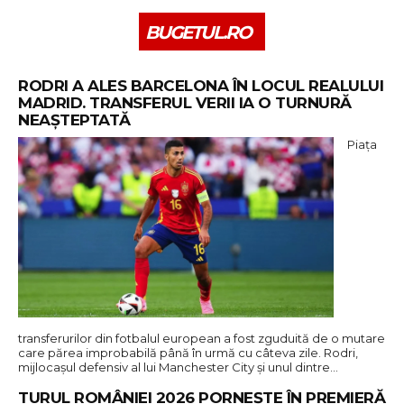
BUGETUL.RO
RODRI A ALES BARCELONA ÎN LOCUL REALULUI
MADRID. TRANSFERUL VERII IA O TURNURĂ
NEAȘTEPTATĂ
Piața
transferurilor din fotbalul european a fost zguduită de o mutare
care părea improbabilă până în urmă cu câteva zile. Rodri,
mijlocașul defensiv al lui Manchester City și unul dintre…
TURUL ROMÂNIEI 2026 PORNEȘTE ÎN PREMIERĂ