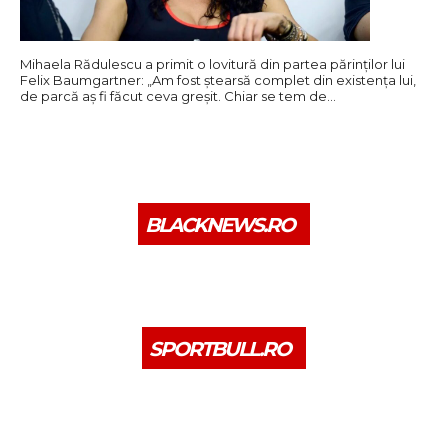
Mihaela Rădulescu a primit o lovitură din partea părinților lui
Felix Baumgartner: „Am fost ștearsă complet din existența lui,
de parcă aș fi făcut ceva greșit. Chiar se tem de…
BLACKNEWS.RO
SPORTBULL.RO