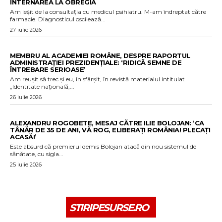
INTERNAREA LA OBREGIA
Am ieșit de la consultația cu medicul psihiatru. M-am îndreptat către
farmacie. Diagnosticul oscilează...
27 iulie 2026
MEMBRU AL ACADEMIEI ROMÂNE, DESPRE RAPORTUL
ADMINISTRAȚIEI PREZIDENȚIALE: ‘RIDICĂ SEMNE DE
ÎNTREBARE SERIOASE’
Am reușit să trec și eu, în sfârșit, în revistă materialul intitulat
„Identitate națională,...
26 iulie 2026
ALEXANDRU ROGOBETE, MESAJ CĂTRE ILIE BOLOJAN: ‘CA
TÂNĂR DE 35 DE ANI, VĂ ROG, ELIBERAȚI ROMÂNIA! PLECAȚI
ACASĂ!’
Este absurd că premierul demis Bolojan atacă din nou sistemul de
sănătate, cu sigla...
25 iulie 2026
STIRIPESURSE.RO