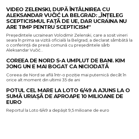
VIDEO ZELENSKI, DUPĂ ÎNTÂLNIREA CU
ALEKSANDAR VUČIĆ LA BELGRAD: „ÎNȚELEG
SCEPTICISMUL FAȚĂ DE UE, DAR UCRAINA NU
ARE TIMP PENTRU SCEPTICISM”
Preşedintele ucrainean Volodimir Zelenski, care a sosit vineri
seara în prima sa vizită oficială la Belgrad, a declarat sâmbătă la
o conferinţă de presă comună cu preşedintele sârb
Aleksandar Vučić…
COREEA DE NORD S-A UMPLUT DE BANI. KIM
JONG UN E MAI BOGAT CA NICIODATĂ
Coreea de Nord se află într-o poziție mai puternică decât în
orice alt moment din ultimii 35 de ani
POTUL CEL MARE LA LOTO 6/49 A AJUNS LA O
SUMĂ URIAȘĂ DE APROAPE 10 MILIOANE DE
EURO
Reportul la Loto 6/49 a depășit 9,5 milioane de euro