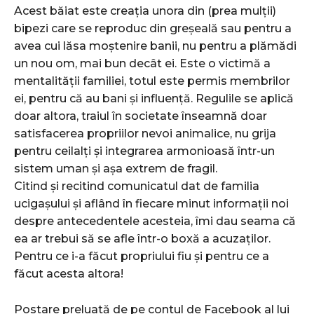
Acest băiat este creația unora din (prea mulții)
bipezi care se reproduc din greșeală sau pentru a
avea cui lăsa moștenire banii, nu pentru a plămădi
un nou om, mai bun decât ei. Este o victimă a
mentalității familiei, totul este permis membrilor
ei, pentru că au bani și influență. Regulile se aplică
doar altora, traiul în societate înseamnă doar
satisfacerea propriilor nevoi animalice, nu grija
pentru ceilalți și integrarea armonioasă într-un
sistem uman și așa extrem de fragil.
Citind și recitind comunicatul dat de familia
ucigașului și aflând în fiecare minut informații noi
despre antecedentele acesteia, îmi dau seama că
ea ar trebui să se afle într-o boxă a acuzaților.
Pentru ce i-a făcut propriului fiu și pentru ce a
făcut acesta altora!
Postare preluată de pe contul de Facebook al lui