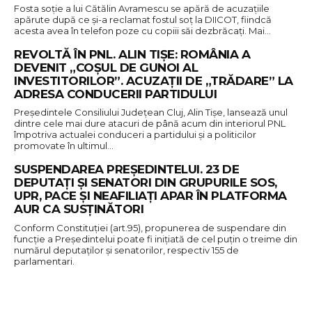
Fosta soție a lui Cătălin Avramescu se apără de acuzațiile
apărute după ce și-a reclamat fostul soț la DIICOT, fiindcă
acesta avea în telefon poze cu copiii săi dezbrăcați. Mai…
REVOLTĂ ÎN PNL. ALIN TIȘE: ROMÂNIA A
DEVENIT „COȘUL DE GUNOI AL
INVESTITORILOR”. ACUZAȚII DE „TRĂDARE” LA
ADRESA CONDUCERII PARTIDULUI
Președintele Consiliului Județean Cluj, Alin Tișe, lansează unul
dintre cele mai dure atacuri de până acum din interiorul PNL
împotriva actualei conduceri a partidului și a politicilor
promovate în ultimul…
SUSPENDAREA PREȘEDINTELUI. 23 DE
DEPUTAȚI ȘI SENATORI DIN GRUPURILE SOS,
UPR, PACE ȘI NEAFILIAȚI APAR ÎN PLATFORMA
AUR CA SUSȚINĂTORI
Conform Constituției (art.95), propunerea de suspendare din
funcţie a Președintelui poate fi iniţiată de cel puţin o treime din
numărul deputaţilor şi senatorilor, respectiv 155 de
parlamentari.