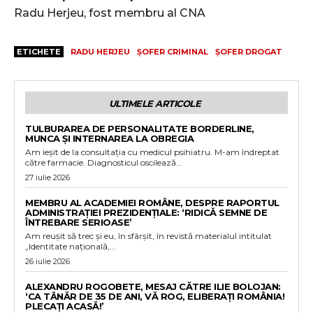
Radu Herjeu, fost membru al CNA
ETICHETE
RADU HERJEU
ȘOFER CRIMINAL
ȘOFER DROGAT
ULTIMELE ARTICOLE
TULBURAREA DE PERSONALITATE BORDERLINE,
MUNCA ȘI INTERNAREA LA OBREGIA
Am ieșit de la consultația cu medicul psihiatru. M-am îndreptat
către farmacie. Diagnosticul oscilează...
27 iulie 2026
MEMBRU AL ACADEMIEI ROMÂNE, DESPRE RAPORTUL
ADMINISTRAȚIEI PREZIDENȚIALE: ‘RIDICĂ SEMNE DE
ÎNTREBARE SERIOASE’
Am reușit să trec și eu, în sfârșit, în revistă materialul intitulat
„Identitate națională,...
26 iulie 2026
ALEXANDRU ROGOBETE, MESAJ CĂTRE ILIE BOLOJAN:
‘CA TÂNĂR DE 35 DE ANI, VĂ ROG, ELIBERAȚI ROMÂNIA!
PLECAȚI ACASĂ!’