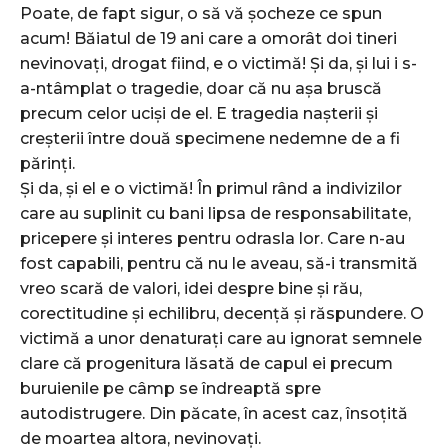
Poate, de fapt sigur, o să vă șocheze ce spun
acum! Băiatul de 19 ani care a omorât doi tineri
nevinovați, drogat fiind, e o victimă! Și da, și lui i s-
a-ntâmplat o tragedie, doar că nu așa bruscă
precum celor uciși de el. E tragedia nașterii și
creșterii între două specimene nedemne de a fi
părinți.
Și da, și el e o victimă! În primul rând a indivizilor
care au suplinit cu bani lipsa de responsabilitate,
pricepere și interes pentru odrasla lor. Care n-au
fost capabili, pentru că nu le aveau, să-i transmită
vreo scară de valori, idei despre bine și rău,
corectitudine și echilibru, decență și răspundere. O
victimă a unor denaturați care au ignorat semnele
clare că progenitura lăsată de capul ei precum
buruienile pe câmp se îndreaptă spre
autodistrugere. Din păcate, în acest caz, însoțită
de moartea altora, nevinovați.