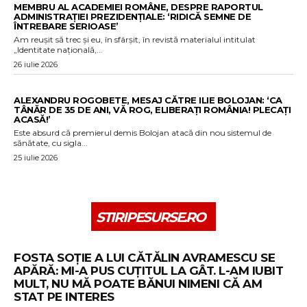
MEMBRU AL ACADEMIEI ROMÂNE, DESPRE RAPORTUL
ADMINISTRAȚIEI PREZIDENȚIALE: ‘RIDICĂ SEMNE DE
ÎNTREBARE SERIOASE’
Am reușit să trec și eu, în sfârșit, în revistă materialul intitulat
„Identitate națională,...
26 iulie 2026
ALEXANDRU ROGOBETE, MESAJ CĂTRE ILIE BOLOJAN: ‘CA
TÂNĂR DE 35 DE ANI, VĂ ROG, ELIBERAȚI ROMÂNIA! PLECAȚI
ACASĂ!’
Este absurd că premierul demis Bolojan atacă din nou sistemul de
sănătate, cu sigla...
25 iulie 2026
STIRIPESURSE.RO
FOSTA SOȚIE A LUI CĂTĂLIN AVRAMESCU SE
APĂRĂ: MI-A PUS CUȚITUL LA GÂT. L-AM IUBIT
MULT, NU MĂ POATE BĂNUI NIMENI CĂ AM
STAT PE INTERES