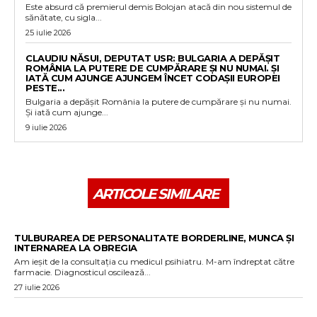
Este absurd că premierul demis Bolojan atacă din nou sistemul de
sănătate, cu sigla...
25 iulie 2026
CLAUDIU NĂSUI, DEPUTAT USR: BULGARIA A DEPĂȘIT
ROMÂNIA LA PUTERE DE CUMPĂRARE ȘI NU NUMAI. ȘI
IATĂ CUM AJUNGE AJUNGEM ÎNCET CODAȘII EUROPEI
PESTE...
Bulgaria a depășit România la putere de cumpărare și nu numai.
Și iată cum ajunge...
9 iulie 2026
ARTICOLE SIMILARE
TULBURAREA DE PERSONALITATE BORDERLINE, MUNCA ȘI
INTERNAREA LA OBREGIA
Am ieșit de la consultația cu medicul psihiatru. M-am îndreptat către
farmacie. Diagnosticul oscilează...
27 iulie 2026