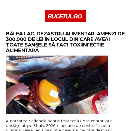
BUGETUL.RO
BÂLEA LAC, DEZASTRU ALIMENTAR. AMENZI DE
300.000 DE LEI ÎN LOCUL DIN CARE AVEAI
TOATE ȘANSELE SĂ FACI TOXIINFECȚIE
ALIMENTARĂ
Autoritatea Națională pentru Protecția Consumatorilor a
desfășurat, pe 31 iulie 2026, o acțiune de control în zona
turistică Bâlea Lac, una dintre cele mai căutate destinații