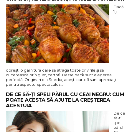
Dacă
îți
dorești o garnitură care să atragă toate privirile și să
cucerească prin gust, cartofii Hasselback sunt alegerea
perfectă. Originari din Suedia, acești cartofi sunt apreciați
pentru aspectul spectaculos…
DE CE SĂ-ȚI SPELI PĂRUL CU CEAI NEGRU: CUM
POATE ACESTA SĂ AJUTE LA CREȘTEREA
ACESTUIA
De ce
să-ți
speli
părul