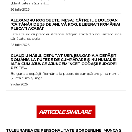
„Identitate națională,...
26 iulie 2026
ALEXANDRU ROGOBETE, MESAJ CĂTRE ILIE BOLOJAN:
‘CA TÂNĂR DE 35 DE ANI, VĂ ROG, ELIBERAȚI ROMÂNIA!
PLECAȚI ACASĂ!’
Este absurd că premierul demis Bolojan atacă din nou sistemul de
sănătate, cu sigla...
25 iulie 2026
CLAUDIU NĂSUI, DEPUTAT USR: BULGARIA A DEPĂȘIT
ROMÂNIA LA PUTERE DE CUMPĂRARE ȘI NU NUMAI. ȘI
IATĂ CUM AJUNGE AJUNGEM ÎNCET CODAȘII EUROPEI
PESTE...
Bulgaria a depășit România la putere de cumpărare și nu numai.
Și iată cum ajunge...
9 iulie 2026
ARTICOLE SIMILARE
TULBURAREA DE PERSONALITATE BORDERLINE, MUNCA ȘI