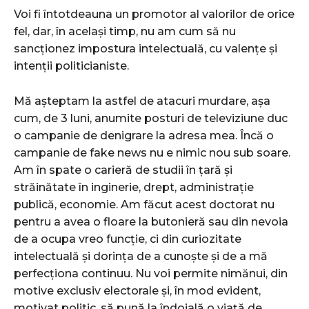
Voi fi întotdeauna un promotor al valorilor de orice
fel, dar, în același timp, nu am cum să nu
sancționez impostura intelectuală, cu valențe și
intenții politicianiste.
Mă așteptam la astfel de atacuri murdare, așa
cum, de 3 luni, anumite posturi de televiziune duc
o campanie de denigrare la adresa mea. Încă o
campanie de fake news nu e nimic nou sub soare.
Am în spate o carieră de studii în țară și
străinătate în inginerie, drept, administrație
publică, economie. Am făcut acest doctorat nu
pentru a avea o floare la butonieră sau din nevoia
de a ocupa vreo funcție, ci din curiozitate
intelectuală și dorința de a cunoște și de a mă
perfecționa continuu. Nu voi permite nimănui, din
motive exclusiv electorale și, în mod evident,
motivat politic, să pună la îndoială o viață de