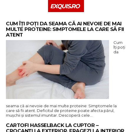
EXQUIS.RO
CUM ÎȚI POȚI DA SEAMA CĂ AI NEVOIE DE MAI
MULTE PROTEINE: SIMPTOMELE LA CARE SĂ FII
ATENT
Cum
îți poți
da
seama că ai nevoie de mai multe proteine: Simptomele la
care să fii atent. Deficitul de proteine poate afecta părul,
mușchii și sistemul imunitar. Descoperă cele…
CARTOFI HASSELBACK LA CUPTOR –
CROCANȚI LA EXTERIOR, FRAGEZI LA INTERIOR