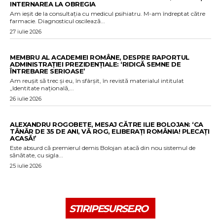
INTERNAREA LA OBREGIA
Am ieșit de la consultația cu medicul psihiatru. M-am îndreptat către
farmacie. Diagnosticul oscilează...
27 iulie 2026
MEMBRU AL ACADEMIEI ROMÂNE, DESPRE RAPORTUL
ADMINISTRAȚIEI PREZIDENȚIALE: ‘RIDICĂ SEMNE DE
ÎNTREBARE SERIOASE’
Am reușit să trec și eu, în sfârșit, în revistă materialul intitulat
„Identitate națională,...
26 iulie 2026
ALEXANDRU ROGOBETE, MESAJ CĂTRE ILIE BOLOJAN: ‘CA
TÂNĂR DE 35 DE ANI, VĂ ROG, ELIBERAȚI ROMÂNIA! PLECAȚI
ACASĂ!’
Este absurd că premierul demis Bolojan atacă din nou sistemul de
sănătate, cu sigla...
25 iulie 2026
STIRIPESURSE.RO