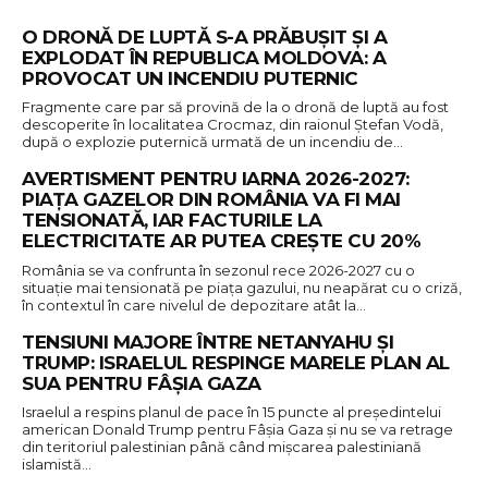
O DRONĂ DE LUPTĂ S-A PRĂBUȘIT ȘI A
EXPLODAT ÎN REPUBLICA MOLDOVA: A
PROVOCAT UN INCENDIU PUTERNIC
Fragmente care par să provină de la o dronă de luptă au fost
descoperite în localitatea Crocmaz, din raionul Ștefan Vodă,
după o explozie puternică urmată de un incendiu de…
AVERTISMENT PENTRU IARNA 2026-2027:
PIAŢA GAZELOR DIN ROMÂNIA VA FI MAI
TENSIONATĂ, IAR FACTURILE LA
ELECTRICITATE AR PUTEA CREŞTE CU 20%
România se va confrunta în sezonul rece 2026-2027 cu o
situaţie mai tensionată pe piaţa gazului, nu neapărat cu o criză,
în contextul în care nivelul de depozitare atât la…
TENSIUNI MAJORE ÎNTRE NETANYAHU ȘI
TRUMP: ISRAELUL RESPINGE MARELE PLAN AL
SUA PENTRU FÂȘIA GAZA
Israelul a respins planul de pace în 15 puncte al preşedintelui
american Donald Trump pentru Fâşia Gaza şi nu se va retrage
din teritoriul palestinian până când mişcarea palestiniană
islamistă…