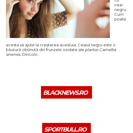
cu
ceai
negru:
Cum
poate
acesta să ajute la creșterea acestuia. Ceaiul negru este o
băutură obținută din frunzele oxidate ale plantei Camellia
sinensis. Dincolo…
BLACKNEWS.RO
SPORTBULL.RO