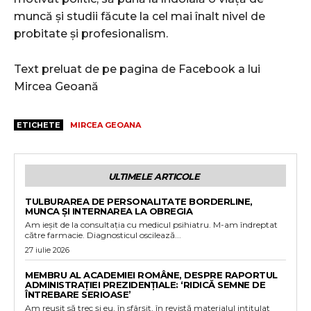
muncă și studii făcute la cel mai înalt nivel de
probitate și profesionalism.
Text preluat de pe pagina de Facebook a lui
Mircea Geoană
ETICHETE
MIRCEA GEOANA
ULTIMELE ARTICOLE
TULBURAREA DE PERSONALITATE BORDERLINE,
MUNCA ȘI INTERNAREA LA OBREGIA
Am ieșit de la consultația cu medicul psihiatru. M-am îndreptat
către farmacie. Diagnosticul oscilează...
27 iulie 2026
MEMBRU AL ACADEMIEI ROMÂNE, DESPRE RAPORTUL
ADMINISTRAȚIEI PREZIDENȚIALE: ‘RIDICĂ SEMNE DE
ÎNTREBARE SERIOASE’
Am reușit să trec și eu, în sfârșit, în revistă materialul intitulat