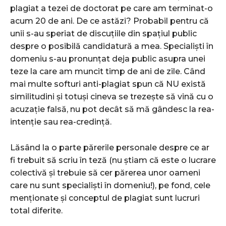
plagiat a tezei de doctorat pe care am terminat-o
acum 20 de ani. De ce astăzi? Probabil pentru că
unii s-au speriat de discuțiile din spațiul public
despre o posibilă candidatură a mea. Specialiști în
domeniu s-au pronunțat deja public asupra unei
teze la care am muncit timp de ani de zile. Când
mai multe softuri anti-plagiat spun că NU există
similitudini și totuși cineva se trezește să vină cu o
acuzație falsă, nu pot decât să mă gândesc la rea-
intenție sau rea-credință.
Lăsând la o parte părerile personale despre ce ar
fi trebuit să scriu în teză (nu știam că este o lucrare
colectivă și trebuie să cer părerea unor oameni
care nu sunt specialiști în domeniu!), pe fond, cele
menționate și conceptul de plagiat sunt lucruri
total diferite.