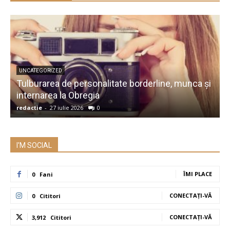
UNCATEGORIZED
Tulburarea de personalitate borderline, munca și
A
internarea la Obregia
î
redactie
-
27 iulie 2026
0
r
I'M SOCIAL
ÎMI PLACE
0
Fani
CONECTAȚI-VĂ
0
Cititori
CONECTAȚI-VĂ
3,912
Cititori