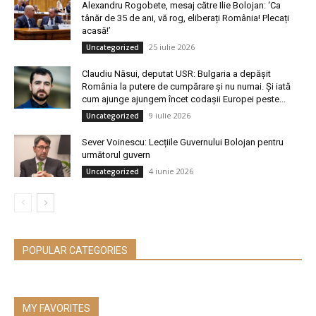
Alexandru Rogobete, mesaj către Ilie Bolojan: ‘Ca
tânăr de 35 de ani, vă rog, eliberați România! Plecați
acasă!’
25 iulie 2026
Uncategorized
Claudiu Năsui, deputat USR: Bulgaria a depășit
România la putere de cumpărare și nu numai. Și iată
cum ajunge ajungem încet codașii Europei peste...
9 iulie 2026
Uncategorized
Sever Voinescu: Lecțiile Guvernului Bolojan pentru
următorul guvern
4 iunie 2026
Uncategorized
POPULAR CATEGORIES
MY FAVORITES