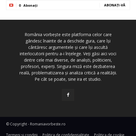
ABONAȚI-VĂ
0
Abonați
România vorbește este platforma celor care
gândesc înainte de a deschide gura, care își
cântăresc argumentele și care își ascultă
interlocutorii pentru a-i înțelege. Veți găsi aici voci
dintre cele mai diverse, de analiști, politicieni,
profesori, experți. Singura miză este dezbaterea
reală, problematizarea și analiza critică a realității.
Pe cât se poate, sine ira et studio.
© Copyright - Romaniavorbeste.ro
Termeni și condiţii
Politica de confidențialitate
Politica de cookie