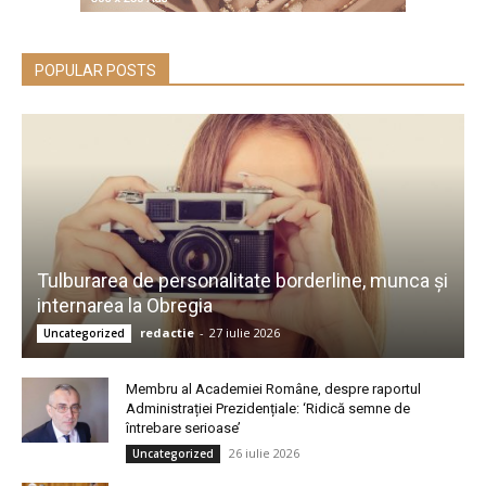
POPULAR POSTS
Tulburarea de personalitate borderline, munca și
internarea la Obregia
redactie
-
27 iulie 2026
Uncategorized
Membru al Academiei Române, despre raportul
Administrației Prezidențiale: ‘Ridică semne de
întrebare serioase’
26 iulie 2026
Uncategorized