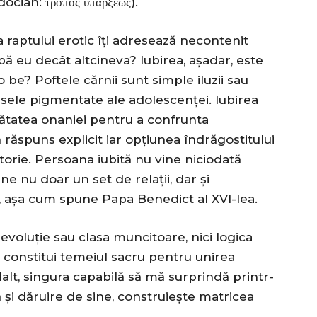
ocian: τρόπος υπάρξεως).
 raptului erotic îți adresează necontenit
ă eu decât altcineva? Iubirea, așadar, este
 be? Poftele cărnii sunt simple iluzii sau
isele pigmentate ale adolescenței. Iubirea
urătatea onaniei pentru a confrunta
 răspuns explicit iar opțiunea îndrăgostitului
itorie. Persoana iubită nu vine niciodată
ne nu doar un set de relații, dar și
i”, așa cum spune Papa Benedict al XVI-lea.
revoluție sau clasa muncitoare, nici logica
 constitui temeiul sacru pentru unirea
alt, singura capabilă să mă surprindă printr-
 și dăruire de sine, construiește matricea