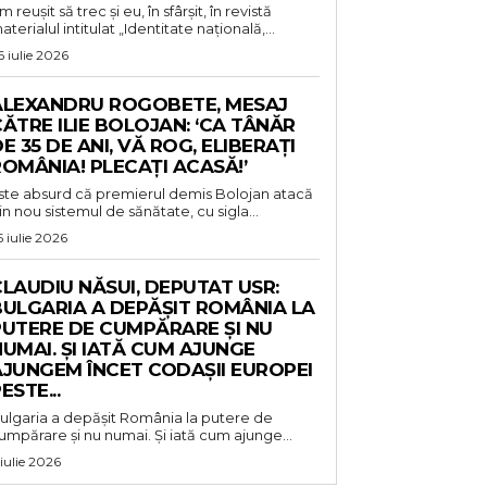
m reușit să trec și eu, în sfârșit, în revistă
aterialul intitulat „Identitate națională,...
6 iulie 2026
ALEXANDRU ROGOBETE, MESAJ
ĂTRE ILIE BOLOJAN: ‘CA TÂNĂR
E 35 DE ANI, VĂ ROG, ELIBERAȚI
OMÂNIA! PLECAȚI ACASĂ!’
ste absurd că premierul demis Bolojan atacă
in nou sistemul de sănătate, cu sigla...
5 iulie 2026
LAUDIU NĂSUI, DEPUTAT USR:
BULGARIA A DEPĂȘIT ROMÂNIA LA
PUTERE DE CUMPĂRARE ȘI NU
UMAI. ȘI IATĂ CUM AJUNGE
AJUNGEM ÎNCET CODAȘII EUROPEI
ESTE...
ulgaria a depășit România la putere de
umpărare și nu numai. Și iată cum ajunge...
 iulie 2026