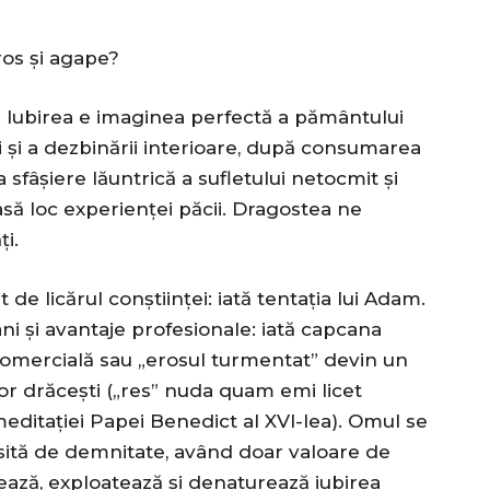
eros și agape?
 Iubirea e imaginea perfectă a pământului
i și a dezbinării interioare, după consumarea
 sfâșiere lăuntrică a sufletului netocmit și
lasă loc experienței păcii. Dragostea ne
ți.
 de licărul conștiinței: iată tentația lui Adam.
ani și avantaje profesionale: iată capcana
a comercială sau „erosul turmentat” devin un
or drăcești („res” nuda quam emi licet
meditației Papei Benedict al XVI-lea). Omul se
psită de demnitate, având doar valoare de
ză, exploatează și denaturează iubirea