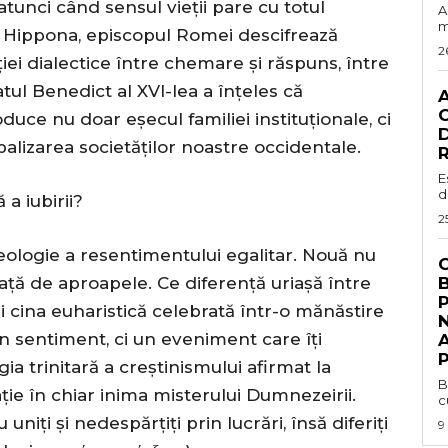
atunci când sensul vieții pare cu totul
A
m
n Hippona, episcopul Romei descifrează
2
ției dialectice între chemare și răspuns, între
atul Benedict al XVI-lea a înțeles că
C
duce nu doar eșecul familiei instituționale, ci
D
alizarea societăților noastre occidentale.
R
E
d
a iubirii?
2
ideologie a resentimentului egalitar. Nouă nu
C
față de aproapele. Ce diferență uriașă între
și cina euharistică celebrată într-o mănăstire
N
n sentiment, ci un eveniment care îți
P
ia trinitară a creștinismului afirmat la
B
ție în chiar inima misterului Dumnezeirii.
c
uniți și nedespărțiți prin lucrări, însă diferiți
9