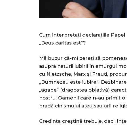
Cum interpretați declarațiile Papei
„Deus caritas est”?
Mă bucur că-mi cereți să pomenesc 
asupra naturii iubirii în amurgul mo
cu Nietzsche, Marx și Freud, propu
„Dumnezeu este iubire”. Dezbinarea
„agape” (dragostea oblativă) caract
nostru. Oamenii care n-au primit o
pradă cinismului ateu sau urii religi
Credința creștină trebuie, deci, înțe