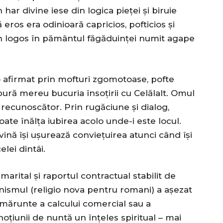
 har divine iese din logica pieței și biruie
eros era odinioară capricios, pofticios şi
rin logos în pământul făgăduinței numit agape
 – afirmat prin mofturi zgomotoase, pofte
lbură mereu bucuria însoțirii cu Celălalt. Omul
recunoscător. Prin rugăciune și dialog,
oate înălța iubirea acolo unde-i este locul.
ină își ușurează conviețuirea atunci când își
elei dintâi.
marital și raportul contractual stabilit de
nismul (religio nova pentru romani) a așezat
 mărunte a calcului comercial sau a
oțiunii de nuntă un înțeles spiritual – mai