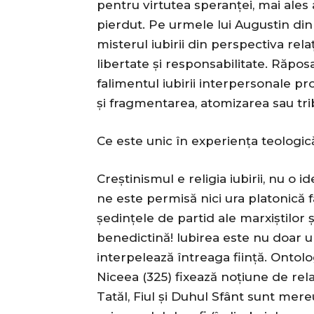
pentru virtutea speranței, mai ales 
pierdut. Pe urmele lui Augustin di
misterul iubirii din perspectiva rela
libertate și responsabilitate. Răpos
falimentul iubirii interpersonale pro
și fragmentarea, atomizarea sau trib
Ce este unic în experiența teologică 
Creștinismul e religia iubirii, nu o 
ne este permisă nici ura platonică 
ședințele de partid ale marxiștilor 
benedictină! Iubirea este nu doar u
interpelează întreaga ființă. Ontolog
Niceea (325) fixează noțiune de rela
Tatăl, Fiul și Duhul Sfânt sunt mereu 