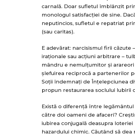
carnală. Doar sufletul îmblânzit prin
monologul satisfacției de sine. Dacă 
neputincios, sufletul e repatriat p
(sau caritas).
E adevărat: narcisismul firii căzute
iraționale sau acțiuni arbitrare – tu
mândru e nemulțumitor și arareori 
șlefuirea reciprocă a partenerilor p
Soții îndemnați de Înțelepciunea div
propun restaurarea soclului Iubirii c
Există o diferență între legământul 
către doi oameni de afaceri? Crești
iubirea conjugală deasupra loteriei
hazardului chimic. Căutând să dea n