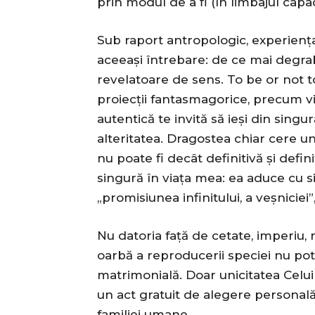
prin modul de a fi (în limbajul capad
Sub raport antropologic, experiența
aceeași întrebare: de ce mai degrab
revelatoare de sens. To be or not to
proiecții fantasmagorice, precum v
autentică te invită să ieși din sing
alteritatea. Dragostea chiar cere un
nu poate fi decât definitivă și defin
singură în viața mea: ea aduce cu si
„promisiunea infinitului, a veșnicie
Nu datoria față de cetate, imperiu, 
oarbă a reproducerii speciei nu pot
matrimonială. Doar unicitatea Celuil
un act gratuit de alegere personală
familiei umane.