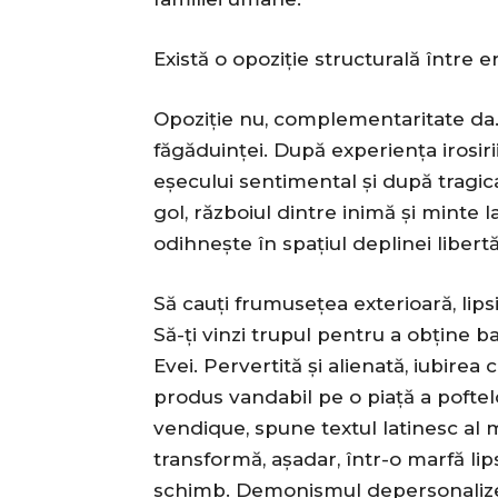
Există o opoziție structurală între 
Opoziție nu, complementaritate da.
făgăduinței. După experiența irosiri
eșecului sentimental și după tragica
gol, războiul dintre inimă şi minte 
odihnește în spațiul deplinei libertă
Să cauți frumusețea exterioară, lipsit
Să-ți vinzi trupul pentru a obține b
Evei. Pervertită și alienată, iubire
produs vandabil pe o piață a poftel
vendique, spune textul latinesc al 
transformă, așadar, într-o marfă li
schimb. Demonismul depersonalizea