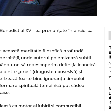
 Benedict al XVI-lea pronunțate în enciclica
această meditație filozofică profundă
dernității, unde autorul polemizează subtil
A
nându-ne să redescoperim definiția ioaneică:
M
 dintre „eros” (dragostea posesivă) şi
o
2
erizează foarte bine ignoranța timpului
 formare spirituală temeinică pot cădea
oase.
A
‘
leasă ca motor al iubirii și combustibil
S