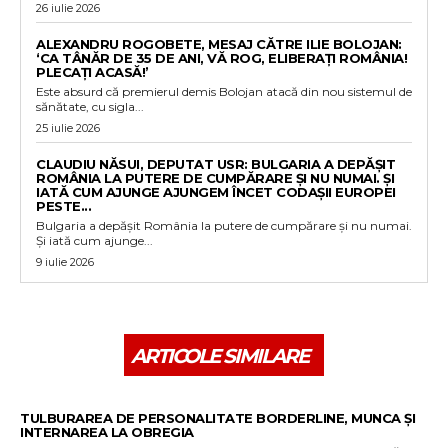
26 iulie 2026
ALEXANDRU ROGOBETE, MESAJ CĂTRE ILIE BOLOJAN:
‘CA TÂNĂR DE 35 DE ANI, VĂ ROG, ELIBERAȚI ROMÂNIA!
PLECAȚI ACASĂ!’
Este absurd că premierul demis Bolojan atacă din nou sistemul de
sănătate, cu sigla...
25 iulie 2026
CLAUDIU NĂSUI, DEPUTAT USR: BULGARIA A DEPĂȘIT
ROMÂNIA LA PUTERE DE CUMPĂRARE ȘI NU NUMAI. ȘI
IATĂ CUM AJUNGE AJUNGEM ÎNCET CODAȘII EUROPEI
PESTE...
Bulgaria a depășit România la putere de cumpărare și nu numai.
Și iată cum ajunge...
9 iulie 2026
ARTICOLE SIMILARE
TULBURAREA DE PERSONALITATE BORDERLINE, MUNCA ȘI
INTERNAREA LA OBREGIA