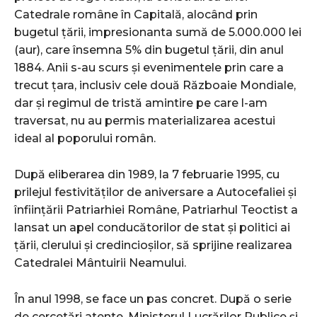
Catedrale române în Capitală, alocând prin
bugetul țării, impresionanta sumă de 5.000.000 lei
(aur), care însemna 5% din bugetul țării, din anul
1884. Anii s-au scurs și evenimentele prin care a
trecut țara, inclusiv cele două Războaie Mondiale,
dar și regimul de tristă amintire pe care l-am
traversat, nu au permis materializarea acestui
ideal al poporului român.
După eliberarea din 1989, la 7 februarie 1995, cu
prilejul festivităților de aniversare a Autocefaliei și
înființării Patriarhiei Române, Patriarhul Teoctist a
lansat un apel conducătorilor de stat și politici ai
țării, clerului și credincioșilor, să sprijine realizarea
Catedralei Mântuirii Neamului.
În anul 1998, se face un pas concret. După o serie
de cercetări atente, Ministerul Lucrărilor Publice și