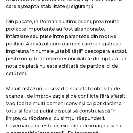
care așteaptă stabilitate și siguranță.
Din păcate, în România ultimilor ani, prea multe
proiecte importante au fost abandonate,
întârziate sau puse între paranteze din motive
politice. Am văzut cum oameni care ieri apăreau
împreună în numele „stabilității” descoperă astăzi,
peste noapte, motive ireconciliabile de ruptură. Iar
nota de plată nu este achitată de partide, ci de
cetățeni.
Mă uit astăzi în jur și văd o societate obosită de
scandal, de improvizație și de conflicte fără sfârșit.
Văd foarte mulți oameni convinși că pot dărâma
totul și foarte puțini dispuși să construiască în
liniște, cu răbdare și cu simțul răspunderii.
Guvernarea nu este un exercițiu de imagine și nici