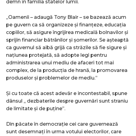
demn în familia statelor lumii.
„Oamenii – adaugă Tony Blair – se bazează acum
pe guvern ca să organizeze și finanțeze, educația
copiilor, să asigure îngrijirea medicală bolnavilor și
sprijin financiar bătrânilor și șomerilor. Se așteaptă
ca guvernul să aibă grijă ca străzile să fie sigure și
națiunea protejată, să adopte legi pentru
administrarea unui mediu de afaceri tot mai
complex, de la producția de hrană, la promovarea
produselor și problemelor de mediu.”
Și cu toate că acest adevăr e incontestabil, spune
dânsul „ dezbaterile despre guvernări sunt straniu
de limitate și de puține”.
Din păcate în democrație cei care guvernează
sunt desemnați în urma votului electorilor, care