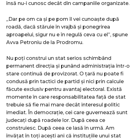
însă nu-i cunosc decât din campaniile organizate.
„Dar pe om ca și pe pom îl vei cunoaște după
roadă, dacă stăruie în vrajbă și ponegrirea
aproapelui, sigur nu e în regulă ceva cu el”, spune
Avva Petroniu de la Prodromu.
Nu poți construi un stat serios schimbând
permanent direcția și punând administrația într-o
stare continuă de provizorat. O țară nu poate fi
condusă prin tactici de partid și nici prin calcule
făcute exclusiv pentru avantaj electoral. Există
momente în care responsabilitatea față de stat
trebuie să fie mai mare decât interesul politic
imediat. În democrație, cei care guvernează sunt
judecați după roadele lor. După ceea ce
construiesc. După ceea ce lasă în urmă. Am
învățat în toți acești ani că instituțiile unui stat