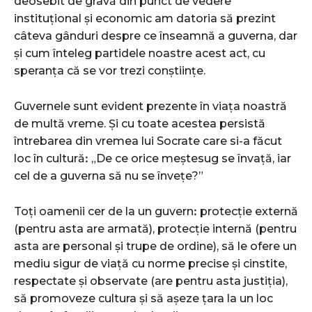
deosebit de gravă din punct de vedere
instituțional și economic am datoria să prezint
câteva gânduri despre ce înseamnă a guverna, dar
și cum înteleg partidele noastre acest act, cu
speranța că se vor trezi conștiințe.
Guvernele sunt evident prezente în viața noastră
de multă vreme. Și cu toate acestea persistă
întrebarea din vremea lui Socrate care si-a făcut
loc în culturăꓽ „De ce orice meștesug se învață, iar
cel de a guverna să nu se învețe?”
Toți oamenii cer de la un guvernꓽ protecție externă
(pentru asta are armată), protecție internă (pentru
asta are personal și trupe de ordine), să le ofere un
mediu sigur de viață cu norme precise și cinstite,
respectate și observate (are pentru asta justiția),
să promoveze cultura și să așeze țara la un loc