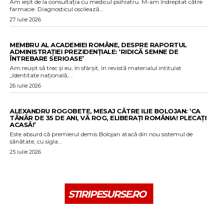
Am ieșit de la consultația cu medicul psihiatru. M-am îndreptat către
farmacie. Diagnosticul oscilează...
27 iulie 2026
MEMBRU AL ACADEMIEI ROMÂNE, DESPRE RAPORTUL
ADMINISTRAȚIEI PREZIDENȚIALE: ‘RIDICĂ SEMNE DE
ÎNTREBARE SERIOASE’
Am reușit să trec și eu, în sfârșit, în revistă materialul intitulat
„Identitate națională,...
26 iulie 2026
ALEXANDRU ROGOBETE, MESAJ CĂTRE ILIE BOLOJAN: ‘CA
TÂNĂR DE 35 DE ANI, VĂ ROG, ELIBERAȚI ROMÂNIA! PLECAȚI
ACASĂ!’
Este absurd că premierul demis Bolojan atacă din nou sistemul de
sănătate, cu sigla...
25 iulie 2026
STIRIPESURSE.RO