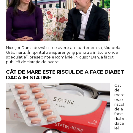
Nicușor Dan a dezvăluit ce avere are partenera sa, Mirabela
Grădinaru. „În spiritul transparenței și pentru a înlătura orice
speculație”, președintele României, Nicușor Dan, a făcut
publică declarația de avere…
CÂT DE MARE ESTE RISCUL DE A FACE DIABET
DACĂ IEI STATINE
Cât
de
mare
este
riscul
de a
face
diabet
dacă
iei