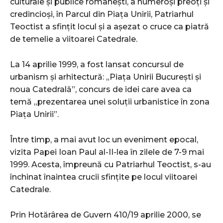
culturale și publice românești, a numeroși preoți și
credincioși, în Parcul din Piața Unirii, Patriarhul
Teoctist a sfințit locul și a așezat o cruce ca piatră
de temelie a viitoarei Catedrale.
La 14 aprilie 1999, a fost lansat concursul de
urbanism și arhitectură: „Piața Unirii București și
noua Catedrală”, concurs de idei care avea ca
temă „prezentarea unei soluții urbanistice în zona
Piața Unirii”.
Între timp, a mai avut loc un eveniment epocal,
vizita Papei Ioan Paul al-II-lea în zilele de 7-9 mai
1999. Acesta, împreună cu Patriarhul Teoctist, s-au
închinat înaintea crucii sfințite pe locul viitoarei
Catedrale.
Prin Hotărârea de Guvern 410/19 aprilie 2000, se