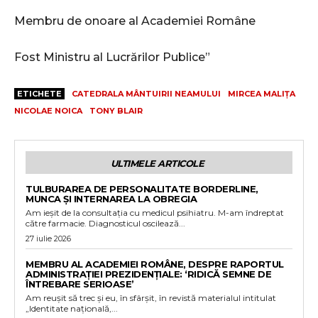
Membru de onoare al Academiei Române
Fost Ministru al Lucrărilor Publice”
ETICHETE
CATEDRALA MÂNTUIRII NEAMULUI
MIRCEA MALIȚA
NICOLAE NOICA
TONY BLAIR
ULTIMELE ARTICOLE
TULBURAREA DE PERSONALITATE BORDERLINE,
MUNCA ȘI INTERNAREA LA OBREGIA
Am ieșit de la consultația cu medicul psihiatru. M-am îndreptat
către farmacie. Diagnosticul oscilează...
27 iulie 2026
MEMBRU AL ACADEMIEI ROMÂNE, DESPRE RAPORTUL
ADMINISTRAȚIEI PREZIDENȚIALE: ‘RIDICĂ SEMNE DE
ÎNTREBARE SERIOASE’
Am reușit să trec și eu, în sfârșit, în revistă materialul intitulat
„Identitate națională,...