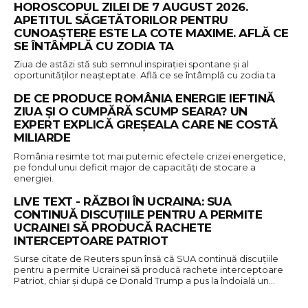
HOROSCOPUL ZILEI DE 7 AUGUST 2026.
APETITUL SĂGETĂTORILOR PENTRU
CUNOAȘTERE ESTE LA COTE MAXIME. AFLĂ CE
SE ÎNTÂMPLĂ CU ZODIA TA
Ziua de astăzi stă sub semnul inspirației spontane și al
oportunităților neașteptate. Află ce se întâmplă cu zodia ta
DE CE PRODUCE ROMÂNIA ENERGIE IEFTINĂ
ZIUA ȘI O CUMPĂRĂ SCUMP SEARA? UN
EXPERT EXPLICĂ GREȘEALA CARE NE COSTĂ
MILIARDE
România resimte tot mai puternic efectele crizei energetice,
pe fondul unui deficit major de capacități de stocare a
energiei.
LIVE TEXT - RĂZBOI ÎN UCRAINA: SUA
CONTINUĂ DISCUȚIILE PENTRU A PERMITE
UCRAINEI SĂ PRODUCĂ RACHETE
INTERCEPTOARE PATRIOT
Surse citate de Reuters spun însă că SUA continuă discuțiile
pentru a permite Ucrainei să producă rachete interceptoare
Patriot, chiar și după ce Donald Trump a pus la îndoială un…