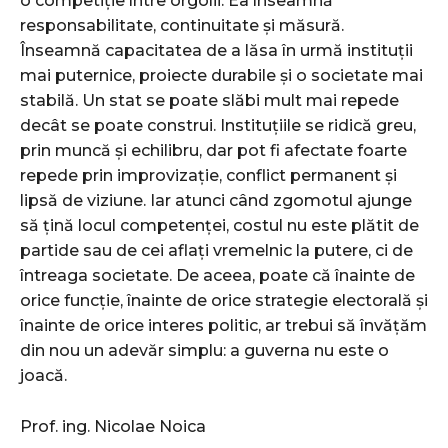
o competiție între orgolii. Ea înseamnă
responsabilitate, continuitate și măsură.
Înseamnă capacitatea de a lăsa în urmă instituții
mai puternice, proiecte durabile și o societate mai
stabilă. Un stat se poate slăbi mult mai repede
decât se poate construi. Instituțiile se ridică greu,
prin muncă și echilibru, dar pot fi afectate foarte
repede prin improvizație, conflict permanent și
lipsă de viziune. Iar atunci când zgomotul ajunge
să țină locul competenței, costul nu este plătit de
partide sau de cei aflați vremelnic la putere, ci de
întreaga societate. De aceea, poate că înainte de
orice funcție, înainte de orice strategie electorală și
înainte de orice interes politic, ar trebui să învățăm
din nou un adevăr simplu: a guverna nu este o
joacă.
Prof. ing. Nicolae Noica