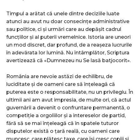
Timpul a arătat că unele dintre deciziile luate
atunci au avut nu doar consecințe administrative
sau politice, ci și urmări care au depășit cadrul
funcțiilor și al puterii vremelnice. Istoria are uneori
un mod discret, dar profund, de a reașeza lucrurile
în adevărata lor lumină. Nu întâmplător, Scriptura
avertizează că «Dumnezeu nu Se lasă batjocorit».
România are nevoie astăzi de echilibru, de
luciditate și de oameni care să înțeleagă că
puterea este o responsabilitate, nu un privilegiu. În
ultimii ani am avut impresia, de multe ori, că actul
guvernării a devenit o confruntare permanentă, o
competiție a orgoliilor și a intereselor de partid,
fără să se mai înțeleagă că în spatele tuturor
disputelor există o țară reală, cu oameni care
muncesc, care plătesc taxe, care își cresc copiii și