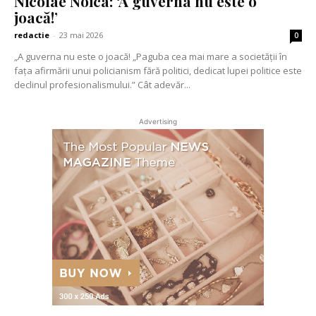
Nicolae Noica: ‘A guverna nu este o
joacă!’
redactie
-
23 mai 2026
0
„A guverna nu este o joacă! „Paguba cea mai mare a societății în
fața afirmării unui policianism fără politici, dedicat lupei politice este
declinul profesionalismului.” Cât adevăr...
Advertising