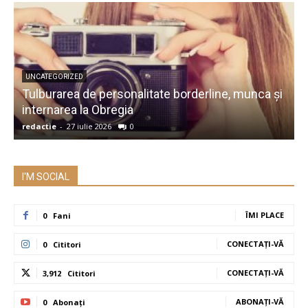
UNCATEGORIZED
Tulburarea de personalitate borderline, munca și
A
internarea la Obregia
î
redactie
-
27 iulie 2026
0
r
I'M SOCIAL
ÎMI PLACE
0
Fani
CONECTAȚI-VĂ
0
Cititori
CONECTAȚI-VĂ
3,912
Cititori
ABONAȚI-VĂ
0
Abonați