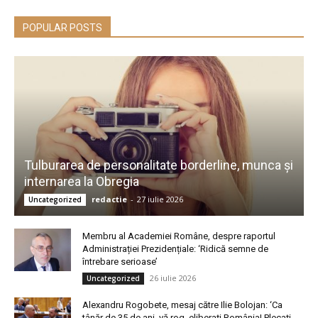
POPULAR POSTS
Tulburarea de personalitate borderline, munca și
internarea la Obregia
redactie
-
27 iulie 2026
Uncategorized
Membru al Academiei Române, despre raportul
Administrației Prezidențiale: ‘Ridică semne de
întrebare serioase’
26 iulie 2026
Uncategorized
Alexandru Rogobete, mesaj către Ilie Bolojan: ‘Ca
tânăr de 35 de ani, vă rog, eliberați România! Plecați