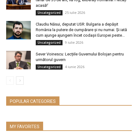
acasă!’
25 iulie 2026
Uncategorized
Claudiu Năsui, deputat USR: Bulgaria a depășit
România la putere de cumpărare și nu numai. Și iată
cum ajunge ajungem încet codașii Europei peste...
9 iulie 2026
Uncategorized
Sever Voinescu: Lecțiile Guvernului Bolojan pentru
următorul guvern
4 iunie 2026
Uncategorized
POPULAR CATEGORIES
MY FAVORITES