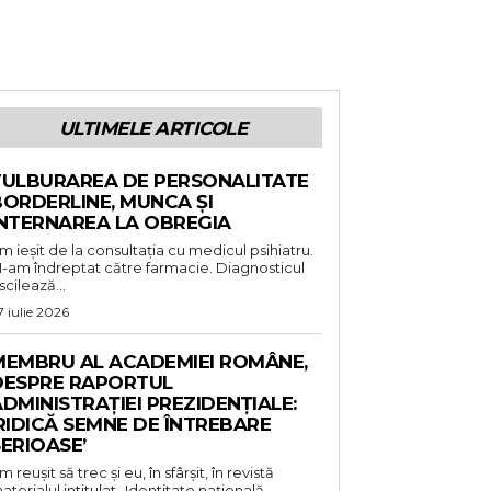
ULTIMELE ARTICOLE
TULBURAREA DE PERSONALITATE
BORDERLINE, MUNCA ȘI
INTERNAREA LA OBREGIA
m ieșit de la consultația cu medicul psihiatru.
-am îndreptat către farmacie. Diagnosticul
scilează...
7 iulie 2026
MEMBRU AL ACADEMIEI ROMÂNE,
DESPRE RAPORTUL
DMINISTRAȚIEI PREZIDENȚIALE:
RIDICĂ SEMNE DE ÎNTREBARE
ERIOASE’
m reușit să trec și eu, în sfârșit, în revistă
aterialul intitulat „Identitate națională,...