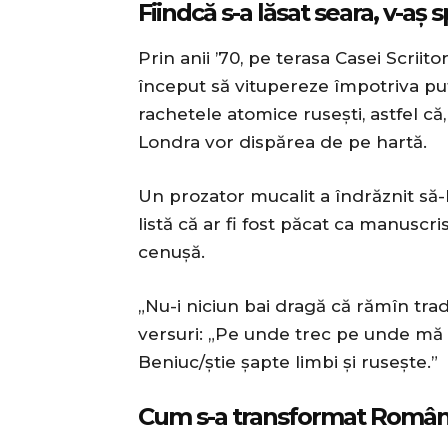
Fiindcă s-a lăsat seara, v-aș
Prin anii ’70, pe terasa Casei Scriit
început să vitupereze împotriva put
rachetele atomice rusești, astfel că,
Londra vor dispărea de pe hartă.
Un prozator mucalit a îndrăznit să-
listă că ar fi fost păcat ca manuscr
cenușă.
„Nu-i niciun bai dragă că rămîn trad
versuri: „Pe unde trec pe unde mă 
Beniuc/știe șapte limbi și rusește.”
Cum s-a transformat România