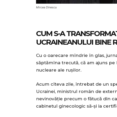
Mircea Dinescu
CUM S-A TRANSFORMA
UCRAINEANULUI BINE 
Cu o oarecare mîndrie în glas, jurnal
săptămîna trecută, că am ajuns pe li
nucleare ale rușilor.
Acum cîteva zile, întrebat de un s
Ucrainei, ministrul român de externe
nevinovăție precum o fătucă din ca
cabinetul ginecologic să-și ia certifi