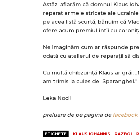
Astăzi aflarăm că domnul Klaus Ioh
reparat armele stricate ale ucrainie
pe acea listă scurtă, bănuim că Vla
ofere acum premiul întîi cu coroniț
Ne imaginăm cum ar răspunde preșe
odată cu atelierul de reparații să di
Cu multă chibzuință Klaus ar grăi: „
am trimis la cules de Sparanghel.”
Leka Noci!
preluare de pe pagina de
facebook
ETICHETE
KLAUS IOHANNIS
RAZBOI