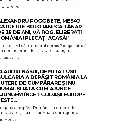
6 iulie 2026
ALEXANDRU ROGOBETE, MESAJ
ĂTRE ILIE BOLOJAN: ‘CA TÂNĂR
E 35 DE ANI, VĂ ROG, ELIBERAȚI
OMÂNIA! PLECAȚI ACASĂ!’
ste absurd că premierul demis Bolojan atacă
in nou sistemul de sănătate, cu sigla...
5 iulie 2026
LAUDIU NĂSUI, DEPUTAT USR:
BULGARIA A DEPĂȘIT ROMÂNIA LA
PUTERE DE CUMPĂRARE ȘI NU
UMAI. ȘI IATĂ CUM AJUNGE
AJUNGEM ÎNCET CODAȘII EUROPEI
ESTE...
ulgaria a depășit România la putere de
umpărare și nu numai. Și iată cum ajunge...
 iulie 2026