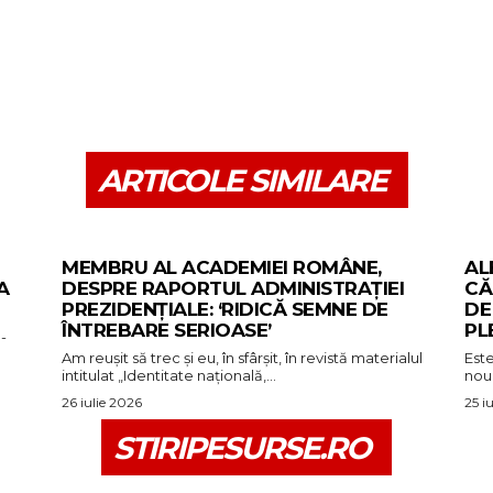
ARTICOLE SIMILARE
MEMBRU AL ACADEMIEI ROMÂNE,
AL
A
DESPRE RAPORTUL ADMINISTRAȚIEI
CĂ
PREZIDENȚIALE: ‘RIDICĂ SEMNE DE
DE
ÎNTREBARE SERIOASE’
PL
-
Am reușit să trec și eu, în sfârșit, în revistă materialul
Est
intitulat „Identitate națională,...
nou 
26 iulie 2026
25 i
STIRIPESURSE.RO