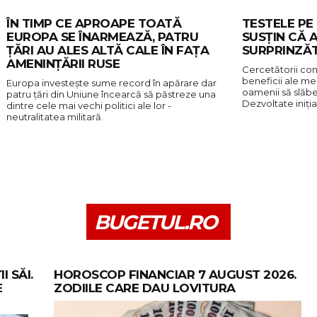
ÎN TIMP CE APROAPE TOATĂ
TESTELE PE
EUROPA SE ÎNARMEAZĂ, PATRU
SUSȚIN CĂ A
ŢĂRI AU ALES ALTĂ CALE ÎN FAŢA
SURPRINZĂ
AMENINŢĂRII RUSE
Cercetătorii con
beneficii ale me
Europa investește sume record în apărare dar
oamenii să slăbea
patru țări din Uniune încearcă să păstreze una
Dezvoltate iniți
dintre cele mai vechi politici ale lor -
neutralitatea militară.
BUGETUL.RO
I SĂI.
HOROSCOP FINANCIAR 7 AUGUST 2026.
E
ZODIILE CARE DAU LOVITURA