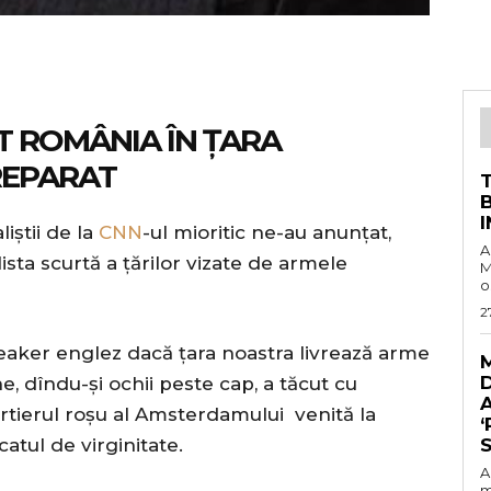
T
ROMÂNIA
ÎN ȚARA
REPARAT
iștii de la
CNN
-ul mioritic ne-au anunțat,
A
sta scurtă a țărilor vizate de armele
M
o
2
peaker englez dacă țara noastra livrează arme
, dîndu-și ochii peste cap, a tăcut cu
A
rtierul roșu al Amsterdamului venită la
‘
catul de virginitate.
S
A
m