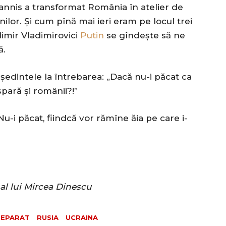
annis a transformat România în atelier de
nilor. Și cum pînă mai ieri eram pe locul trei
dimir Vladimirovici
Putin
se gîndește să ne
ă.
dintele la întrebarea: „Dacă nu-i păcat ca
spară și românii?!”
Nu-i păcat, fiindcă vor rămîne ăia pe care i-
al lui Mircea Dinescu
REPARAT
RUSIA
UCRAINA