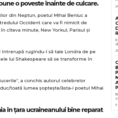
 spune o poveste înainte de culcare.
2
orilor din Neptun, poetul Mihai Beniuc a
redului Occident care va fi nimicit de
C
D
 în cîteva minute, New Yorkul, Parisul și
R
E
d
2
l întrerupă rugîndu-l să taie Londra de pe
isele lui Shakespeare să se transforme în
C
N
ucerile”, a conchis autorul celebrelor
P
duc/toată lumea șoptește/ăsta-i poetul Mihai
B
c
9
 în țara ucraineanului bine reparat