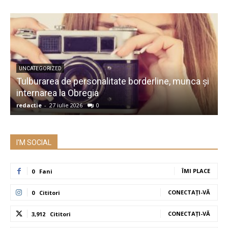
UNCATEGORIZED
Tulburarea de personalitate borderline, munca și
A
internarea la Obregia
î
redactie
-
27 iulie 2026
0
r
I'M SOCIAL
ÎMI PLACE
0
Fani
CONECTAȚI-VĂ
0
Cititori
CONECTAȚI-VĂ
3,912
Cititori