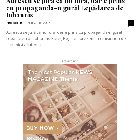
Aurescu se jură că nu fură, dar e prins
cu propaganda-n gură! Lepădarea de
Iohannis
redactie
-
14 martie 2023
0
Aurescu se jură că nu fură, dar e prins cu propaganda-n gură!
Lepădarea de Iohannis Rareș Bogdan, prezent în emisiunea de
duminică a lui Ionuț...
Advertising