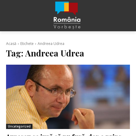
Acasă
Etichete
Andreea Udrea
Tag:
Andreea Udrea
Uncategorized