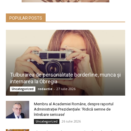
POPULAR POSTS
Tulburarea de personalitate borderline, munca și
internarea la Obregia
redactie
-
27 iulie 2026
Uncategorized
Membru al Academiei Române, despre raportul
Administrației Prezidențiale: ‘Ridică semne de
întrebare serioase’
26 iulie 2026
Uncategorized