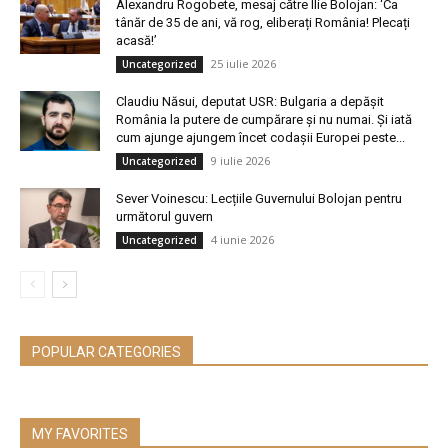
Alexandru Rogobete, mesaj către Ilie Bolojan: ‘Ca
tânăr de 35 de ani, vă rog, eliberați România! Plecați
acasă!’
25 iulie 2026
Uncategorized
Claudiu Năsui, deputat USR: Bulgaria a depășit
România la putere de cumpărare și nu numai. Și iată
cum ajunge ajungem încet codașii Europei peste...
9 iulie 2026
Uncategorized
Sever Voinescu: Lecțiile Guvernului Bolojan pentru
următorul guvern
4 iunie 2026
Uncategorized
POPULAR CATEGORIES
MY FAVORITES