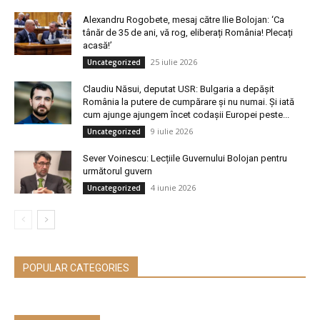
Alexandru Rogobete, mesaj către Ilie Bolojan: ‘Ca
tânăr de 35 de ani, vă rog, eliberați România! Plecați
acasă!’
25 iulie 2026
Uncategorized
Claudiu Năsui, deputat USR: Bulgaria a depășit
România la putere de cumpărare și nu numai. Și iată
cum ajunge ajungem încet codașii Europei peste...
9 iulie 2026
Uncategorized
Sever Voinescu: Lecțiile Guvernului Bolojan pentru
următorul guvern
4 iunie 2026
Uncategorized
POPULAR CATEGORIES