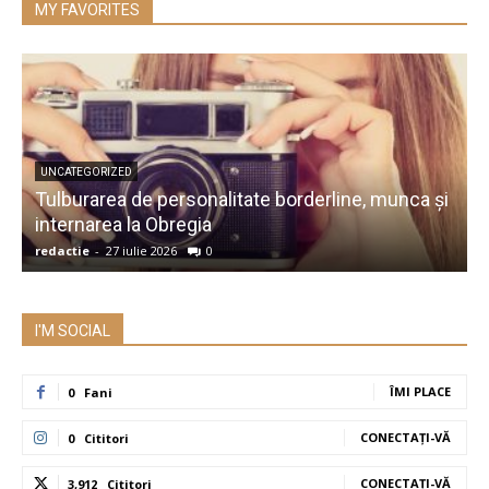
MY FAVORITES
UNCATEGORIZED
Tulburarea de personalitate borderline, munca și
A
internarea la Obregia
î
redactie
-
27 iulie 2026
0
r
I'M SOCIAL
ÎMI PLACE
0
Fani
CONECTAȚI-VĂ
0
Cititori
CONECTAȚI-VĂ
3,912
Cititori