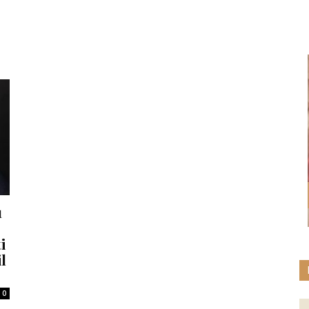
u
i
l
0