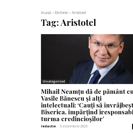
Acasă
Etichete
Aristotel
Tag:
Aristotel
Uncategorized
Mihail Neamțu dă de pământ c
Vasile Bănescu și alți
intelectuali: ‘Cauți să învrăjbeșt
Biserica, împărțind iresponsabi
turma credincioșilor’
redactie
-
5 octombrie 2023