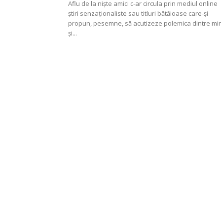
Aflu de la niște amici c-ar circula prin mediul online
știri senzaționaliste sau titluri bătăioase care-și
propun, pesemne, să acutizeze polemica dintre mi
și...