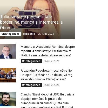
Tulburarea de personalitate
borderline, munca și internarea la
Obregia
redactie
-
27 iulie 2026
Uncategorized
Membru al Academiei Române, despre
raportul Administrației Prezidențiale:
‘Ridică semne de întrebare serioase’
26 iulie 2026
Uncategorized
Alexandru Rogobete, mesaj către Ilie
Bolojan: ‘Ca tânăr de 35 de ani, vă rog,
eliberați România! Plecați acasă!’
25 iulie 2026
Uncategorized
Claudiu Năsui, deputat USR: Bulgaria a
depășit România la putere de
cumpărare și nu numai. Și iată cum
ajunge ajungem încet codașii Europei