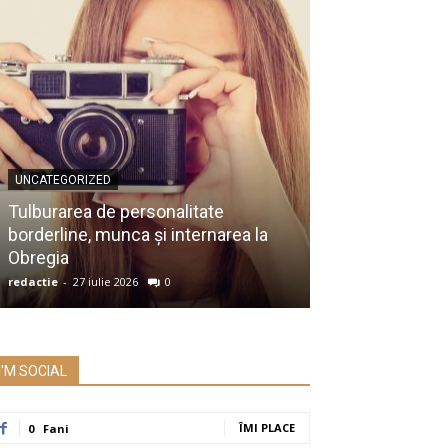
UNCATEGORIZED
UNCATEGORIZED
Membru al Ac
Tulburarea de personalitate
despre raportu
borderline, munca și internarea la
Prezidențiale:
Obregia
întrebare serio
redactie
-
27 iulie 2026
0
redactie
-
26 iulie 2
I'M SOCIAL
ÎMI PLACE
0
Fani