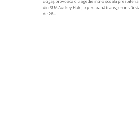
ucigaș provoacă o tragedie într-o școală prezbiteri
din SUA Audrey Hale, o persoană transgen în vârst
de 28...