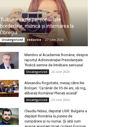
Tulburarea de personalitate
borderline, munca și internarea la
Obregia
redactie
-
27 iulie 2026
Uncategorized
Membru al Academiei Române, despre
raportul Administrației Prezidențiale:
‘Ridică semne de întrebare serioase’
26 iulie 2026
Uncategorized
Alexandru Rogobete, mesaj către Ilie
Bolojan: ‘Ca tânăr de 35 de ani, vă rog,
eliberați România! Plecați acasă!’
25 iulie 2026
Uncategorized
Claudiu Năsui, deputat USR: Bulgaria a
depășit România la putere de
cumpărare și nu numai. Și iată cum
ajunge ajungem încet codașii Europei