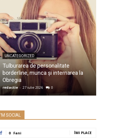
UNCATEGORIZED
UNCATEGORIZED
Membru al Ac
Tulburarea de personalitate
despre raportu
borderline, munca și internarea la
Prezidențiale:
Obregia
întrebare serio
redactie
-
27 iulie 2026
0
redactie
-
26 iulie 2
I'M SOCIAL
ÎMI PLACE
0
Fani