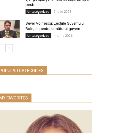
peste...
9 iulie 2026
Uncategorized
Sever Voinescu: Lecțiile Guvernului
Bolojan pentru următorul guvern
4 iunie 2026
Uncategorized
POPULAR CATEGORIES
MY FAVORITES