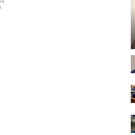
ană
ă