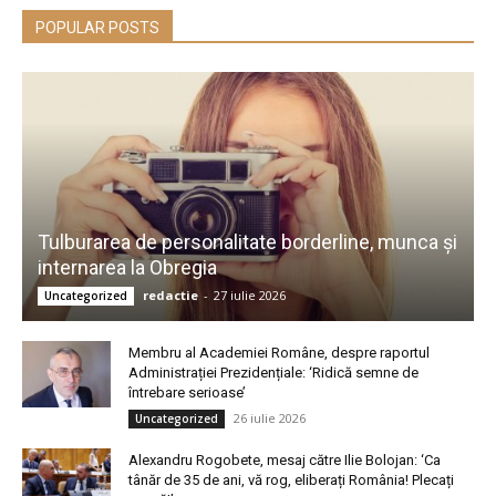
POPULAR POSTS
Tulburarea de personalitate borderline, munca și
internarea la Obregia
redactie
-
27 iulie 2026
Uncategorized
Membru al Academiei Române, despre raportul
Administrației Prezidențiale: ‘Ridică semne de
întrebare serioase’
26 iulie 2026
Uncategorized
Alexandru Rogobete, mesaj către Ilie Bolojan: ‘Ca
tânăr de 35 de ani, vă rog, eliberați România! Plecați