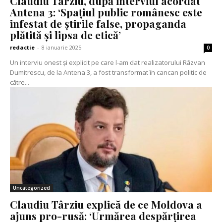
Claudiu Târziu, după interviul acordat
Antena 3: ‘Spațiul public românesc este
infestat de știrile false, propaganda
plătită și lipsa de etică’
redactie
-
8 ianuarie 2025
0
Un interviu onest și explicit pe care l-am dat realizatorului Răzvan
Dumitrescu, de la Antena 3, a fost transformat în cancan politic de
către...
Uncategorized
Claudiu Târziu explică de ce Moldova a
ajuns pro-rusă: ‘Urmărea despărțirea