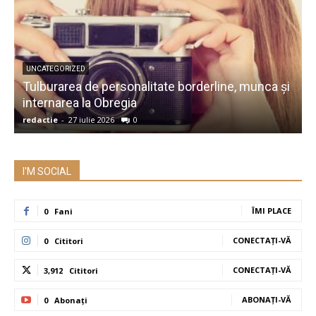
UNCATEGORIZED
Tulburarea de personalitate borderline, munca și
A
internarea la Obregia
î
redactie
-
27 iulie 2026
0
r
I'M SOCIAL
ÎMI PLACE
0
Fani
CONECTAȚI-VĂ
0
Cititori
CONECTAȚI-VĂ
3,912
Cititori
ABONAȚI-VĂ
0
Abonați