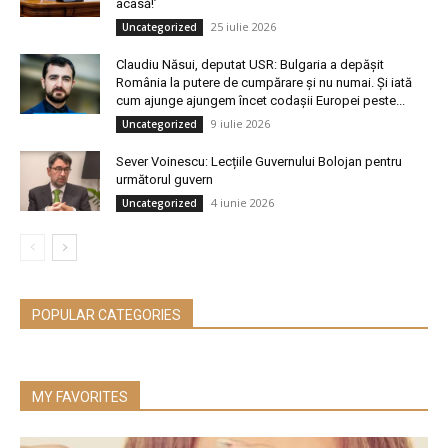
acasă!’
25 iulie 2026
Uncategorized
Claudiu Năsui, deputat USR: Bulgaria a depășit
România la putere de cumpărare și nu numai. Și iată
cum ajunge ajungem încet codașii Europei peste...
9 iulie 2026
Uncategorized
Sever Voinescu: Lecțiile Guvernului Bolojan pentru
următorul guvern
4 iunie 2026
Uncategorized
POPULAR CATEGORIES
MY FAVORITES