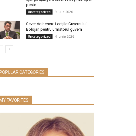
peste...
9 iulie 2026
Uncategorized
Sever Voinescu: Lecțiile Guvernului
Bolojan pentru următorul guvern
4 iunie 2026
Uncategorized
POPULAR CATEGORIES
MY FAVORITES