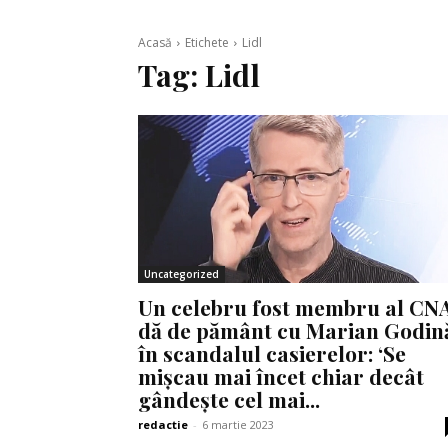
Acasă
Etichete
Lidl
Tag:
Lidl
Uncategorized
Un celebru fost membru al CN
dă de pământ cu Marian Godin
în scandalul casierelor: ‘Se
mișcau mai încet chiar decât
gândește cel mai...
redactie
-
6 martie 2023