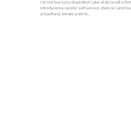
Cel mai bun lucru după Mud Cake-ul de la Lidl a fos
introducerea caselor self-service. Idem la Carrefou
și Kaufland, intrate și ele în...