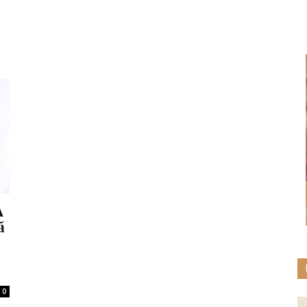
A
ă
0