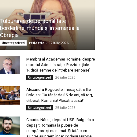
Tulburarea de personalitate
borderline, munca și internarea la
Obregia
redactie
-
27 iulie 2026
Uncategorized
Membru al Academiei Române, despre
raportul Administrației Prezidențiale:
‘Ridică semne de întrebare serioase’
26 iulie 2026
Uncategorized
Alexandru Rogobete, mesaj către Ilie
Bolojan: ‘Ca tânăr de 35 de ani, vă rog,
eliberați România! Plecați acasă!’
25 iulie 2026
Uncategorized
Claudiu Năsui, deputat USR: Bulgaria a
depășit România la putere de
cumpărare și nu numai. Și iată cum
ajunge ajungem încet codașii Europei