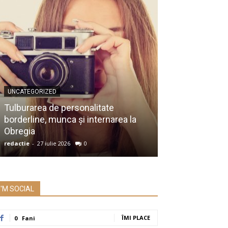
UNCATEGORIZED
UNCATEGORIZED
Membru al Ac
Tulburarea de personalitate
despre raportu
borderline, munca și internarea la
Prezidențiale:
Obregia
întrebare serio
redactie
-
27 iulie 2026
0
redactie
-
26 iulie 2
I'M SOCIAL
ÎMI PLACE
0
Fani