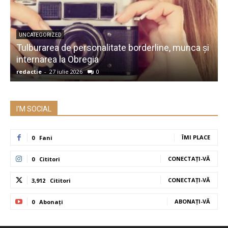
UNCATEGORIZED
Tulburarea de personalitate borderline, munca și
A
internarea la Obregia
î
redactie
-
27 iulie 2026
0
r
I'M SOCIAL
ÎMI PLACE
0
Fani
CONECTAȚI-VĂ
0
Cititori
CONECTAȚI-VĂ
3,912
Cititori
ABONAȚI-VĂ
0
Abonați