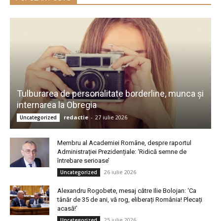
Tulburarea de personalitate borderline, munca și
internarea la Obregia
redactie
-
27 iulie 2026
Uncategorized
Membru al Academiei Române, despre raportul
Administrației Prezidențiale: ‘Ridică semne de
întrebare serioase’
26 iulie 2026
Uncategorized
Alexandru Rogobete, mesaj către Ilie Bolojan: ‘Ca
tânăr de 35 de ani, vă rog, eliberați România! Plecați
acasă!’
25 iulie 2026
Uncategorized