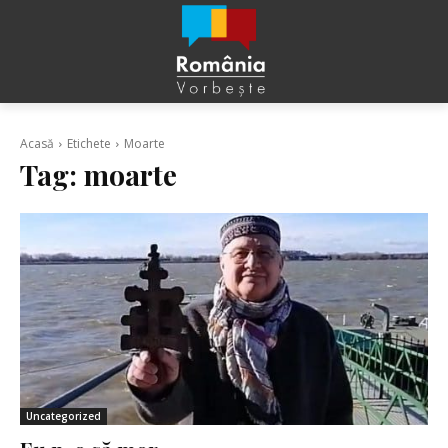
Acasă
Etichete
Moarte
Tag:
moarte
Uncategorized