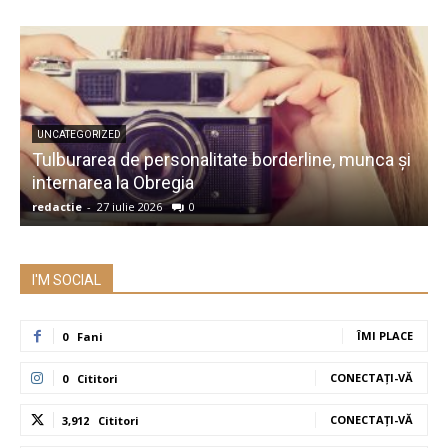
UNCATEGORIZED
Tulburarea de personalitate borderline, munca și
A
internarea la Obregia
î
redactie
-
27 iulie 2026
0
r
I'M SOCIAL
ÎMI PLACE
0
Fani
CONECTAȚI-VĂ
0
Cititori
CONECTAȚI-VĂ
3,912
Cititori