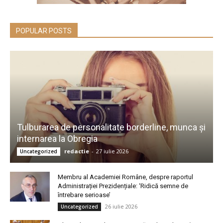
POPULAR POSTS
Tulburarea de personalitate borderline, munca și
internarea la Obregia
redactie
-
27 iulie 2026
Uncategorized
Membru al Academiei Române, despre raportul
Administrației Prezidențiale: ‘Ridică semne de
întrebare serioase’
26 iulie 2026
Uncategorized