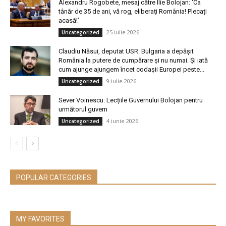
Alexandru Rogobete, mesaj către Ilie Bolojan: ‘Ca
tânăr de 35 de ani, vă rog, eliberați România! Plecați
acasă!’
25 iulie 2026
Uncategorized
Claudiu Năsui, deputat USR: Bulgaria a depășit
România la putere de cumpărare și nu numai. Și iată
cum ajunge ajungem încet codașii Europei peste...
9 iulie 2026
Uncategorized
Sever Voinescu: Lecțiile Guvernului Bolojan pentru
următorul guvern
4 iunie 2026
Uncategorized
POPULAR CATEGORIES
MY FAVORITES