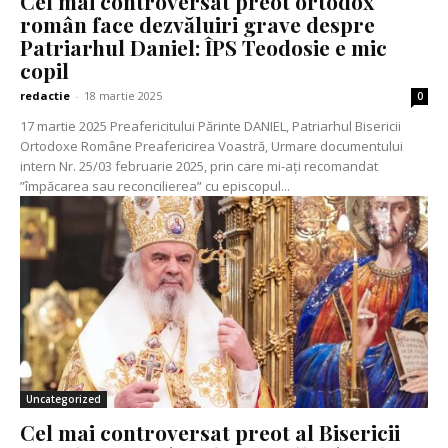
Cel mai controversat preot ortodox
român face dezvăluiri grave despre
Patriarhul Daniel: ÎPS Teodosie e mic
copil
redactie
-
18 martie 2025
0
17 martie 2025 Preafericitului Părinte DANIEL, Patriarhul Bisericii
Ortodoxe Române Preafericirea Voastră, Urmare documentului
intern Nr. 25/03 februarie 2025, prin care mi-ați recomandat
”împăcarea sau reconcilierea” cu episcopul...
Uncategorized
Cel mai controversat preot al Bisericii