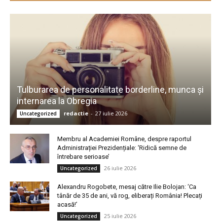
Tulburarea de personalitate borderline, munca și
internarea la Obregia
redactie
-
27 iulie 2026
Uncategorized
Membru al Academiei Române, despre raportul
Administrației Prezidențiale: ‘Ridică semne de
întrebare serioase’
26 iulie 2026
Uncategorized
Alexandru Rogobete, mesaj către Ilie Bolojan: ‘Ca
tânăr de 35 de ani, vă rog, eliberați România! Plecați
acasă!’
25 iulie 2026
Uncategorized