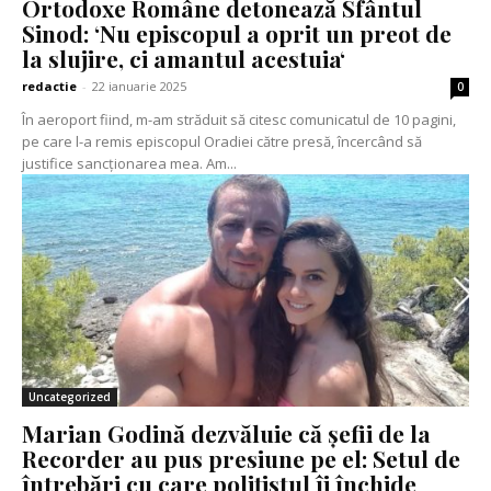
Ortodoxe Române detonează Sfântul
Sinod: ‘Nu episcopul a oprit un preot de
la slujire, ci amantul acestuia‘
redactie
-
22 ianuarie 2025
0
În aeroport fiind, m-am străduit să citesc comunicatul de 10 pagini,
pe care l-a remis episcopul Oradiei către presă, încercând să
justifice sancționarea mea. Am...
Uncategorized
Marian Godină dezvăluie că șefii de la
Recorder au pus presiune pe el: Setul de
întrebări cu care polițistul îi închide