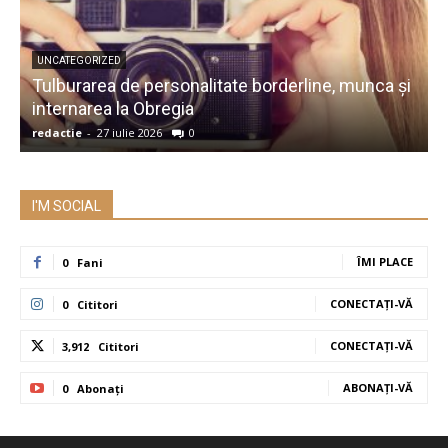
UNCATEGORIZED
Tulburarea de personalitate borderline, munca și
A
internarea la Obregia
î
redactie
-
27 iulie 2026
0
r
I'M SOCIAL
ÎMI PLACE
0
Fani
CONECTAȚI-VĂ
0
Cititori
CONECTAȚI-VĂ
3,912
Cititori
ABONAȚI-VĂ
0
Abonați