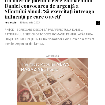
Un lider de partid îi cere Patriarhului
Daniel convocarea de urgență a
Sfântului Sinod: ‘Să exercitați întreaga
influență pe care o aveți’
redactie
-
15 ianuarie 2023
0
PNȚCD - SCRISOARE DESCHISĂ PREAFERICITULUI DANIEL,
PATRIARHUL BISERICII ORTODOXE ROMÂNE, PENTRU APĂRAREA
FRAȚILOR PRIGONIȚI DIN UCRAINA Războiul din Ucraina a sfâșiat
inimile creștinilor din lumea...
Advertising