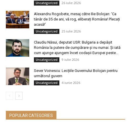
26 iulie 2026
Uncategorized
Alexandru Rogobete, mesaj către Ilie Bolojan: ‘Ca
tânăr de 35 de ani, vă rog, eliberați România! Plecați
acasă!’
25 iulie 2026
Uncategorized
Claudiu Năsui, deputat USR: Bulgaria a depășit
România la putere de cumpărare și nu numai. Și iată
cum ajunge ajungem încet codașii Europei peste...
9 iulie 2026
Uncategorized
Sever Voinescu: Lecțiile Guvernului Bolojan pentru
următorul guvern
4 iunie 2026
Uncategorized
POPULAR CATEGORIES