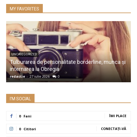
MY FAVORITES
UNCATEGORIZED
Tulburarea de personalitate borderline, munca și
A
internarea la Obregia
î
redactie
-
27 iulie 2026
0
r
I'M SOCIAL
ÎMI PLACE
0
Fani
CONECTAȚI-VĂ
0
Cititori