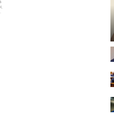
ă
l,
.