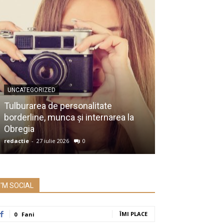
UNCATEGORIZED
UNCATEGORIZED
Membru al Ac
Tulburarea de personalitate
despre raportu
borderline, munca și internarea la
Prezidențiale:
Obregia
întrebare serio
redactie
-
27 iulie 2026
0
redactie
-
26 iulie 2
I'M SOCIAL
ÎMI PLACE
0
Fani