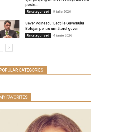
peste...
9 iulie 2026
Uncategorized
Sever Voinescu: Lecțiile Guvernului
Bolojan pentru următorul guvern
4 iunie 2026
Uncategorized
POPULAR CATEGORIES
MY FAVORITES