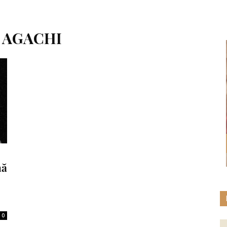
N AGACHI
nă
0