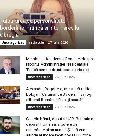
Tulburarea de personalitate
borderline, munca și internarea la
Obregia
redactie
-
27 iulie 2026
Uncategorized
Membru al Academiei Române, despre
raportul Administrației Prezidențiale:
‘Ridică semne de întrebare serioase’
26 iulie 2026
Uncategorized
Alexandru Rogobete, mesaj către Ilie
Bolojan: ‘Ca tânăr de 35 de ani, vă rog,
eliberați România! Plecați acasă!’
25 iulie 2026
Uncategorized
Claudiu Năsui, deputat USR: Bulgaria a
depășit România la putere de
cumpărare și nu numai. Și iată cum
ajunge ajungem încet codașii Europei