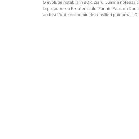
O evoluție notabilă în BOR. Ziarul Lumina notează c
la propunerea Preafericitului Părinte Patriarh Danie
au fost făcute noi numiri de consilieri patriarhali. O..