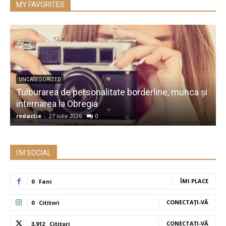
MY FAVORITES
UNCATEGORIZED
Tulburarea de personalitate borderline, munca și
A
internarea la Obregia
î
redactie
-
27 iulie 2026
0
r
I'M SOCIAL
ÎMI PLACE
0
Fani
CONECTAȚI-VĂ
0
Cititori
CONECTAȚI-VĂ
3,912
Cititori