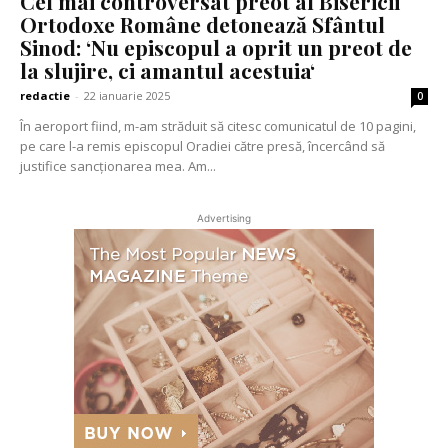
Cel mai controversat preot al Bisericii
Ortodoxe Române detonează Sfântul
Sinod: ‘Nu episcopul a oprit un preot de
la slujire, ci amantul acestuia‘
redactie
-
22 ianuarie 2025
0
În aeroport fiind, m-am străduit să citesc comunicatul de 10 pagini,
pe care l-a remis episcopul Oradiei către presă, încercând să
justifice sancționarea mea. Am...
Advertising