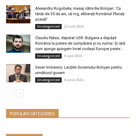
Alexandru Rogobete, mesaj către Ilie Bolojan: ‘Ca
tânăr de 35 de ani, vă rog, eliberați România! Plecați
acasă!’
25 iulie 2026
Uncategorized
Claudiu Năsui, deputat USR: Bulgaria a depășit
România la putere de cumpărare și nu numai. Și iată
cum ajunge ajungem încet codașii Europei peste...
9 iulie 2026
Uncategorized
Sever Voinescu: Lecțiile Guvernului Bolojan pentru
următorul guvern
4 iunie 2026
Uncategorized
POPULAR CATEGORIES