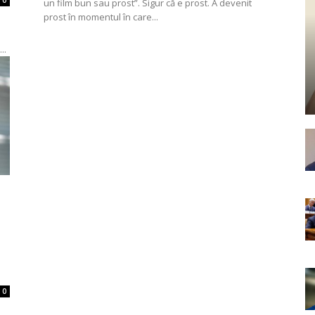
0
un film bun sau prost”. Sigur că e prost. A devenit
prost în momentul în care...
..
0