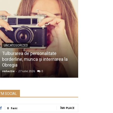
UNCATEGORIZED
UNCATEGORIZED
Membru al Ac
Tulburarea de personalitate
despre raportu
borderline, munca și internarea la
Prezidențiale:
Obregia
întrebare serio
redactie
-
27 iulie 2026
0
redactie
-
26 iulie 2
I'M SOCIAL
ÎMI PLACE
0
Fani