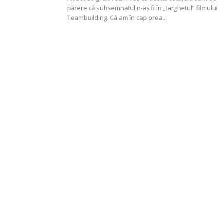
părere că subsemnatul n-aș fi în „targhetul” filmului
Teambuilding. Că am în cap prea...