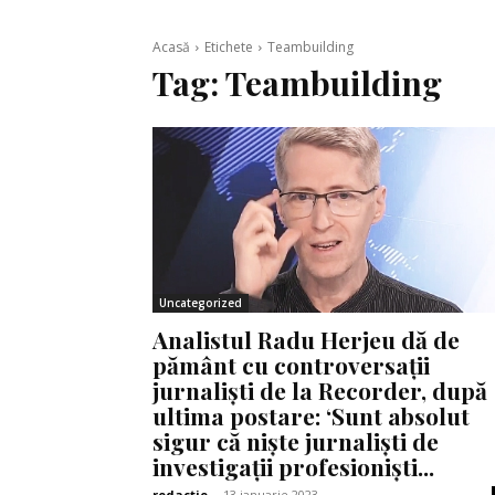
Acasă
Etichete
Teambuilding
Tag:
Teambuilding
Uncategorized
Analistul Radu Herjeu dă de
pământ cu controversații
jurnaliști de la Recorder, după
ultima postare: ‘Sunt absolut
sigur că niște jurnaliști de
investigații profesioniști...
redactie
-
13 ianuarie 2023