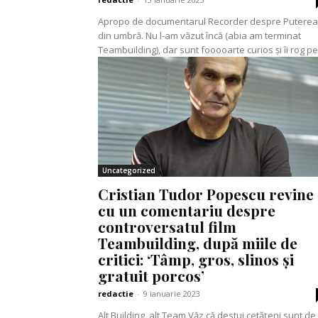
Apropo de documentarul Recorder despre Puterea
din umbră. Nu l-am văzut încă (abia am terminat
Teambuilding), dar sunt fooooarte curios și îi rog pe.
Uncategorized
Cristian Tudor Popescu revine
cu un comentariu despre
controversatul film
Teambuilding, după miile de
critici: ‘Tâmp, gros, slinos și
gratuit porcos’
redactie
-
9 ianuarie 2023
Alt Building, alt Team Văz că destui cetățeni sunt de