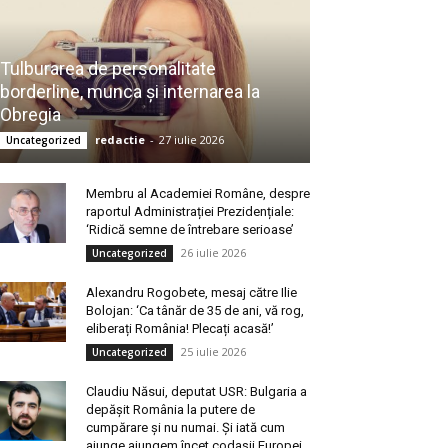
Tulburarea de personalitate
borderline, munca și internarea la
Obregia
redactie
-
27 iulie 2026
Uncategorized
Membru al Academiei Române, despre
raportul Administrației Prezidențiale:
‘Ridică semne de întrebare serioase’
26 iulie 2026
Uncategorized
Alexandru Rogobete, mesaj către Ilie
Bolojan: ‘Ca tânăr de 35 de ani, vă rog,
eliberați România! Plecați acasă!’
25 iulie 2026
Uncategorized
Claudiu Năsui, deputat USR: Bulgaria a
depășit România la putere de
cumpărare și nu numai. Și iată cum
ajunge ajungem încet codașii Europei