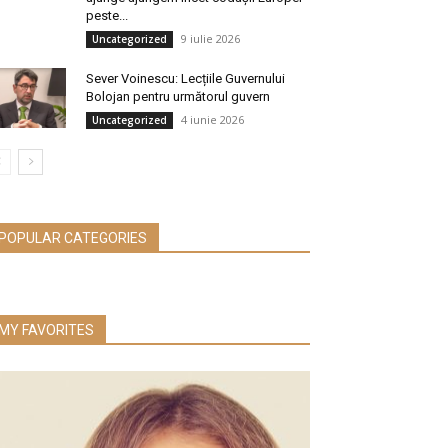
peste...
9 iulie 2026
Uncategorized
Sever Voinescu: Lecțiile Guvernului
Bolojan pentru următorul guvern
4 iunie 2026
Uncategorized
POPULAR CATEGORIES
MY FAVORITES