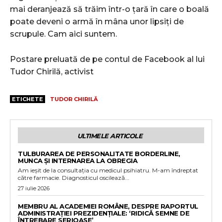
mai deranjează să trăim într-o țară în care o boală
poate deveni o armă în mâna unor lipsiți de
scrupule. Cam aici suntem.
Postare preluată de pe contul de Facebook al lui
Tudor Chirilă, activist
ETICHETE
TUDOR CHIRILĂ
ULTIMELE ARTICOLE
TULBURAREA DE PERSONALITATE BORDERLINE,
MUNCA ȘI INTERNAREA LA OBREGIA
Am ieșit de la consultația cu medicul psihiatru. M-am îndreptat
către farmacie. Diagnosticul oscilează...
27 iulie 2026
MEMBRU AL ACADEMIEI ROMÂNE, DESPRE RAPORTUL
ADMINISTRAȚIEI PREZIDENȚIALE: ‘RIDICĂ SEMNE DE
ÎNTREBARE SERIOASE’