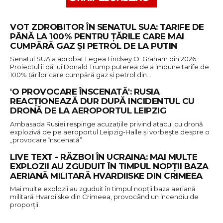
VOT ZDROBITOR ÎN SENATUL SUA: TARIFE DE
PÂNĂ LA 100% PENTRU ȚĂRILE CARE MAI
CUMPĂRĂ GAZ ȘI PETROL DE LA PUTIN
Senatul SUA a aprobat Legea Lindsey O. Graham din 2026.
Proiectul îi dă lui Donald Trump puterea de a impune tarife de
100% țărilor care cumpără gaz și petrol din…
'O PROVOCARE ÎNSCENATĂ': RUSIA
REACȚIONEAZĂ DUR DUPĂ INCIDENTUL CU
DRONĂ DE LA AEROPORTUL LEIPZIG
Ambasada Rusiei respinge acuzațiile privind atacul cu dronă
explozivă de pe aeroportul Leipzig-Halle și vorbește despre o
„provocare înscenată”.
LIVE TEXT - RĂZBOI ÎN UCRAINA: MAI MULTE
EXPLOZII AU ZGUDUIT ÎN TIMPUL NOPȚII BAZA
AERIANĂ MILITARĂ HVARDIISKE DIN CRIMEEA
Mai multe explozii au zguduit în timpul nopții baza aeriană
militară Hvardiiske din Crimeea, provocând un incendiu de
proporții.