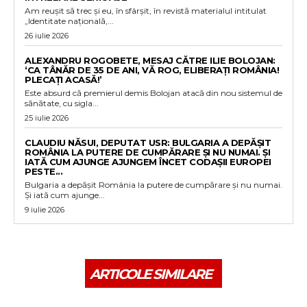
Am reușit să trec și eu, în sfârșit, în revistă materialul intitulat
„Identitate națională,...
26 iulie 2026
ALEXANDRU ROGOBETE, MESAJ CĂTRE ILIE BOLOJAN:
‘CA TÂNĂR DE 35 DE ANI, VĂ ROG, ELIBERAȚI ROMÂNIA!
PLECAȚI ACASĂ!’
Este absurd că premierul demis Bolojan atacă din nou sistemul de
sănătate, cu sigla...
25 iulie 2026
CLAUDIU NĂSUI, DEPUTAT USR: BULGARIA A DEPĂȘIT
ROMÂNIA LA PUTERE DE CUMPĂRARE ȘI NU NUMAI. ȘI
IATĂ CUM AJUNGE AJUNGEM ÎNCET CODAȘII EUROPEI
PESTE...
Bulgaria a depășit România la putere de cumpărare și nu numai.
Și iată cum ajunge...
9 iulie 2026
ARTICOLE SIMILARE