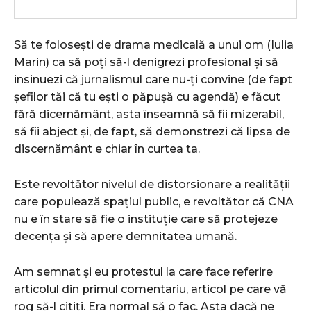
Să te folosești de drama medicală a unui om (Iulia
Marin) ca să poți să-l denigrezi profesional și să
insinuezi că jurnalismul care nu-ți convine (de fapt
șefilor tăi că tu ești o păpușă cu agendă) e făcut
fără dicernământ, asta înseamnă să fii mizerabil,
să fii abject și, de fapt, să demonstrezi că lipsa de
discernământ e chiar în curtea ta.
Este revoltător nivelul de distorsionare a realității
care populează spațiul public, e revoltător că CNA
nu e în stare să fie o instituție care să protejeze
decența și să apere demnitatea umană.
Am semnat și eu protestul la care face referire
articolul din primul comentariu, articol pe care vă
rog să-l citiți. Era normal să o fac. Asta dacă ne