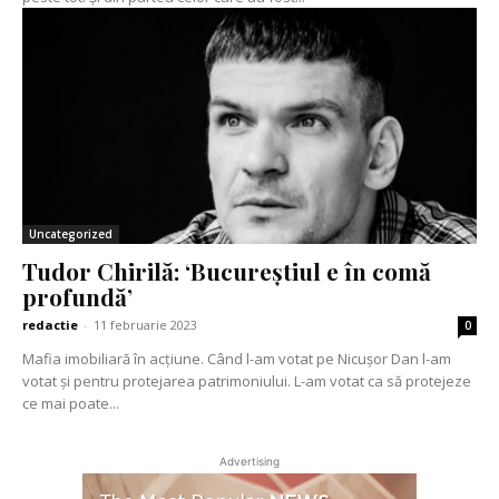
Uncategorized
Tudor Chirilă: ‘Bucureștiul e în comă
profundă’
redactie
-
11 februarie 2023
0
Mafia imobiliară în acțiune. Când l-am votat pe Nicușor Dan l-am
votat și pentru protejarea patrimoniului. L-am votat ca să protejeze
ce mai poate...
Advertising