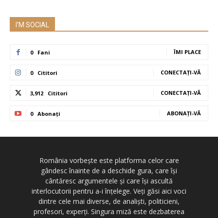
I'M SOCIAL
ÎMI PLACE
0
Fani
CONECTAȚI-VĂ
0
Cititori
CONECTAȚI-VĂ
3,912
Cititori
ABONAȚI-VĂ
0
Abonați
România vorbește este platforma celor care
gândesc înainte de a deschide gura, care își
cântăresc argumentele și care își ascultă
interlocutorii pentru a-i înțelege. Veți găsi aici voci
dintre cele mai diverse, de analiști, politicieni,
profesori, experți. Singura miză este dezbaterea