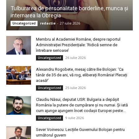
Tulburarea de personalitate borderline, munca și
internarea la Obregia
redactie
-
27 iulie 2026
Uncategorized
Membru al Academiei Române, despre raportul
Administrației Prezidențiale: ‘Ridică semne de
întrebare serioase’
26 iulie 2026
Uncategorized
Alexandru Rogobete, mesaj către Ilie Bolojan: ‘Ca
tânăr de 35 de ani, vă rog, eliberați România! Plecați
acasă!’
25 iulie 2026
Uncategorized
Claudiu Năsui, deputat USR: Bulgaria a depășit
România la putere de cumpărare și nu numai. Și iată
cum ajunge ajungem încet codașii Europei peste...
9 iulie 2026
Uncategorized
Sever Voinescu: Lecțiile Guvernului Bolojan pentru
următorul guvern