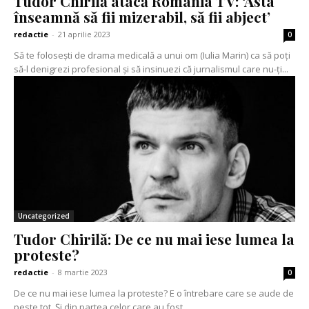
Tudor Chirilă atacă România TV: ‘Asta
înseamnă să fii mizerabil, să fii abject’
redactie
-
21 aprilie 2023
0
Să te folosești de drama medicală a unui om (Iulia Marin) ca să poți
să-l denigrezi profesional și să insinuezi că jurnalismul care nu-ți...
Uncategorized
Tudor Chirilă: De ce nu mai iese lumea la
proteste?
redactie
-
8 martie 2023
0
De ce nu mai iese lumea la proteste? E o întrebare care se aude de
peste tot. Și din partea celor care au fost...