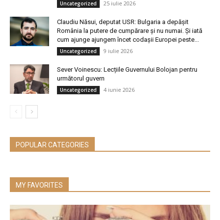
25 iulie 2026
Uncategorized
Claudiu Năsui, deputat USR: Bulgaria a depășit
România la putere de cumpărare și nu numai. Și iată
cum ajunge ajungem încet codașii Europei peste...
9 iulie 2026
Uncategorized
Sever Voinescu: Lecțiile Guvernului Bolojan pentru
următorul guvern
4 iunie 2026
Uncategorized
POPULAR CATEGORIES
MY FAVORITES